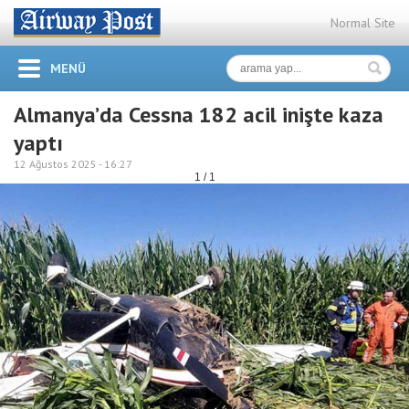
Normal Site
MENÜ
Almanya’da Cessna 182 acil inişte kaza
yaptı
12 Ağustos 2025 -
16:27
1 / 1