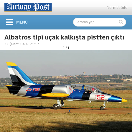
Normal Site
MENÜ
Albatros tipi uçak kalkışta pistten çıktı
25 Şubat 2024 -
21:17
1 / 1