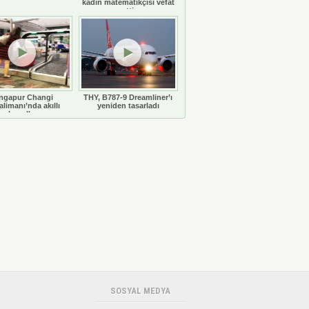
kadın matematikçisi vefat
etti
ngapur Changi
THY, B787-9 Dreamliner’ı
limanı’nda akıllı
yeniden tasarladı
bavullar
SOSYAL MEDYA