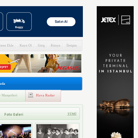
itene Ekle
Kayıt Ol
Giriş
Künye
İletişim
zda
 Manşetleri
Hava Radar
Foto Galeri
TÜMÜ