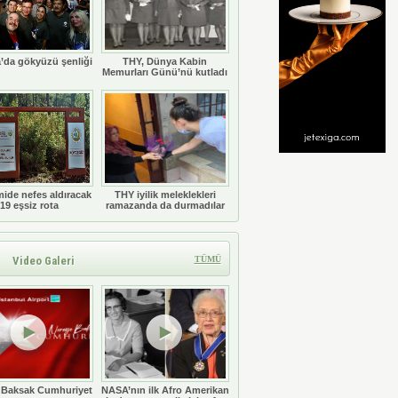
’da gökyüzü şenliği
THY, Dünya Kabin
Memurları Günü’nü kutladı
ide nefes aldıracak
THY iyilik meleklekleri
19 eşsiz rota
ramazanda da durmadılar
Video Galeri
TÜMÜ
 Baksak Cumhuriyet
NASA’nın ilk Afro Amerikan