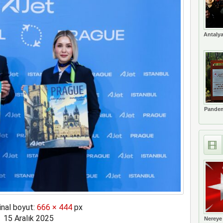
ında büyük tehlike atlatıldı
Antalya
Pandem
inal boyut:
666 × 444
px
15 Aralık 2025
Nereye