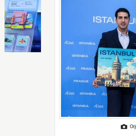
Haneda Havalimanı yakınlar
Orj