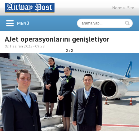
Normal Site
MENÜ
AJet operasyonlarını genişletiyor
02 Haziran 2025 -
09:58
2 / 2