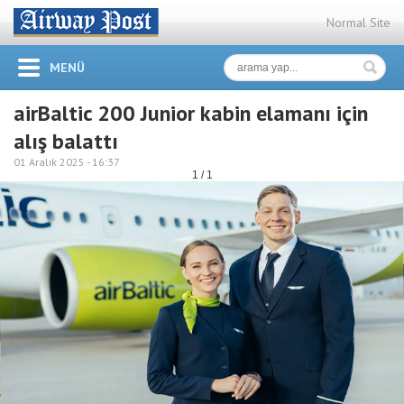
Normal Site
MENÜ
airBaltic 200 Junior kabin elamanı için
alış balattı
01 Aralık 2025 -
16:37
1 / 1