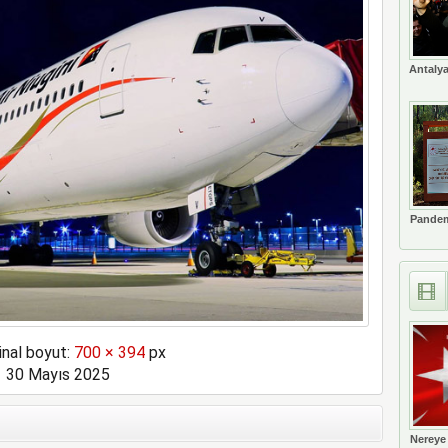
a rekor kapasite artıracak
Antalya
Pandem
inal boyut:
700 × 394
px
30 Mayıs 2025
Nereye