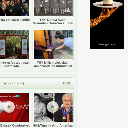
’da gökyüzü şenliği
THY, Dünya Kabin
Memurları Günü’nü kutladı
ide nefes aldıracak
THY iyilik meleklekleri
19 eşsiz rota
ramazanda da durmadılar
Video Galeri
TÜMÜ
 Baksak Cumhuriyet
NASA’nın ilk Afro Amerikan