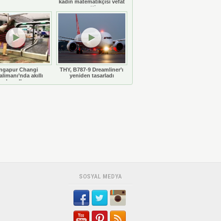
kadın matematikçisi vefat
etti
ngapur Changi
THY, B787-9 Dreamliner’ı
limanı’nda akıllı
yeniden tasarladı
bavullar
SOSYAL MEDYA