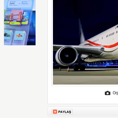
Ryanair kış sezonunda Fas’t
Orj