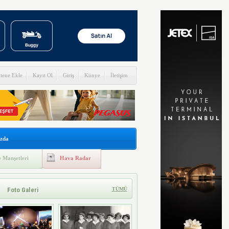
itene Ekle
Kayıt Ol
Giriş
Künye
İletişim
zda
 Manşetleri
Hava Radar
Foto Galeri
TÜMÜ