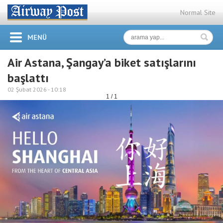
Normal Site
MENÜ
Air Astana, Şangay’a biket satışlarını
başlattı
02 Şubat 2026 -
10:18
1 / 1