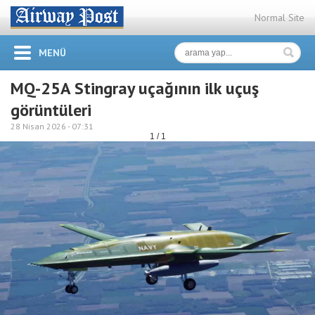
Normal Site
MENÜ
MQ-25A Stingray uçağının ilk uçuş
görüntüleri
28 Nisan 2026 -
07:31
1 / 1