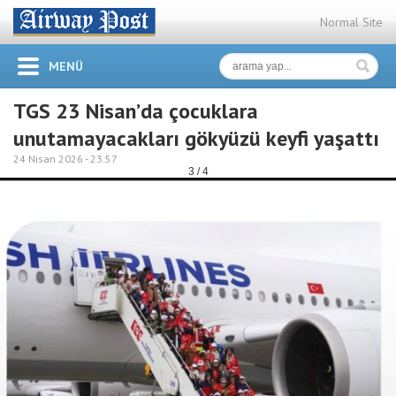
Normal Site
MENÜ
TGS 23 Nisan’da çocuklara
unutamayacakları gökyüzü keyfi yaşattı
24 Nisan 2026 -
23:57
3 / 4