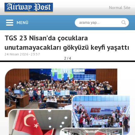
Normal Site
MENÜ
TGS 23 Nisan’da çocuklara
unutamayacakları gökyüzü keyfi yaşattı
24 Nisan 2026 -
23:57
2 / 4