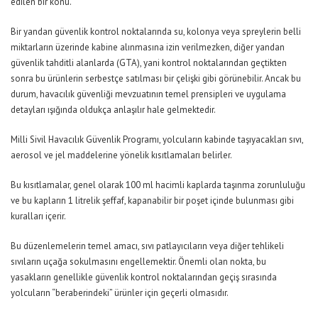
edilen bir konu.
Bir yandan güvenlik kontrol noktalarında su, kolonya veya spreylerin belli
miktarların üzerinde kabine alınmasına izin verilmezken, diğer yandan
güvenlik tahditli alanlarda (GTA), yani kontrol noktalarından geçtikten
sonra bu ürünlerin serbestçe satılması bir çelişki gibi görünebilir. Ancak bu
durum, havacılık güvenliği mevzuatının temel prensipleri ve uygulama
detayları ışığında oldukça anlaşılır hale gelmektedir.
Milli Sivil Havacılık Güvenlik Programı, yolcuların kabinde taşıyacakları sıvı,
aerosol ve jel maddelerine yönelik kısıtlamaları belirler.
Bu kısıtlamalar, genel olarak 100 ml hacimli kaplarda taşınma zorunluluğu
ve bu kapların 1 litrelik şeffaf, kapanabilir bir poşet içinde bulunması gibi
kuralları içerir.
Bu düzenlemelerin temel amacı, sıvı patlayıcıların veya diğer tehlikeli
sıvıların uçağa sokulmasını engellemektir. Önemli olan nokta, bu
yasakların genellikle güvenlik kontrol noktalarından geçiş sırasında
yolcuların “beraberindeki” ürünler için geçerli olmasıdır.