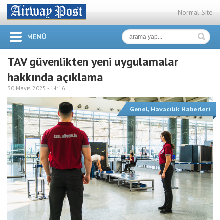
Normal Site
MENÜ
TAV güvenlikten yeni uygulamalar
hakkında açıklama
30 Mayıs 2025 -
14:16
Genel
,
Havacılık Haberleri