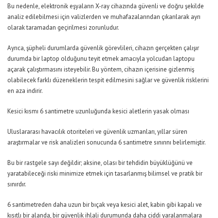
Bu nedenle, elektronik eşyaların X-ray cihazında güvenli ve doğru şekilde
analiz edilebilmesi için valizlerden ve muhafazalarından çıkarılarak ayrı
olarak taramadan geçirilmesi zorunludur.
Ayrıca, şüpheli durumlarda güvenlik görevlileri, cihazın gerçekten çalışır
durumda bir laptop olduğunu teyit etmek amacıyla yolcudan laptopu
açarak çalıştırmasını isteyebilir. Bu yöntem, cihazın içerisine gizlenmiş
olabilecek farklı düzeneklerin tespit edilmesini sağlar ve güvenlik risklerini
en aza indirir.
Kesici kısmı 6 santimetre uzunluğunda kesici aletlerin yasak olması
Uluslararası havacılık otoriteleri ve güvenlik uzmanları, yıllar süren
araştırmalar ve risk analizleri sonucunda 6 santimetre sınırını belirlemiştir.
Bu bir rastgele sayı değildir; aksine, olası bir tehdidin büyüklüğünü ve
yaratabileceği riski minimize etmek için tasarlanmış bilimsel ve pratik bir
sınırdır.
6 santimetreden daha uzun bir bıçak veya kesici alet, kabin gibi kapalı ve
kısıtlı bir alanda, bir güvenlik ihlali durumunda daha ciddi yaralanmalara