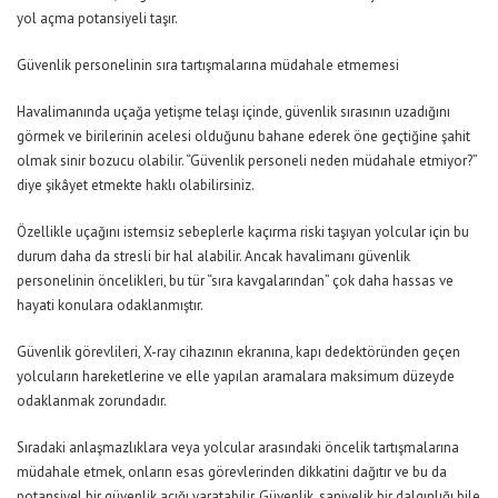
yol açma potansiyeli taşır.
Güvenlik personelinin sıra tartışmalarına müdahale etmemesi
Havalimanında uçağa yetişme telaşı içinde, güvenlik sırasının uzadığını
görmek ve birilerinin acelesi olduğunu bahane ederek öne geçtiğine şahit
olmak sinir bozucu olabilir. “Güvenlik personeli neden müdahale etmiyor?”
diye şikâyet etmekte haklı olabilirsiniz.
Özellikle uçağını istemsiz sebeplerle kaçırma riski taşıyan yolcular için bu
durum daha da stresli bir hal alabilir. Ancak havalimanı güvenlik
personelinin öncelikleri, bu tür “sıra kavgalarından” çok daha hassas ve
hayati konulara odaklanmıştır.
Güvenlik görevlileri, X-ray cihazının ekranına, kapı dedektöründen geçen
yolcuların hareketlerine ve elle yapılan aramalara maksimum düzeyde
odaklanmak zorundadır.
Sıradaki anlaşmazlıklara veya yolcular arasındaki öncelik tartışmalarına
müdahale etmek, onların esas görevlerinden dikkatini dağıtır ve bu da
potansiyel bir güvenlik açığı yaratabilir. Güvenlik, saniyelik bir dalgınlığı bile