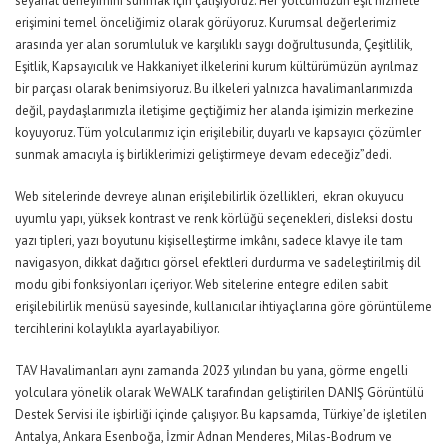
seyahat deneyimini sunmak için çalışıyoruz.
H
er yolcumuzun eşit hizmete
erişimini temel önceliğimiz olarak görüyoruz.
Kurumsal değerlerimiz
arasında yer alan sorumluluk ve karşılıklı saygı doğrultusunda, Çeşitlilik,
Eşitlik, Kapsayıcılık ve Hakkaniyet ilkelerini kurum kültürümüzün ayrılmaz
bir parçası olarak benimsiyoruz. Bu ilkeleri yalnızca havalimanlarımızda
değil, paydaşlarımızla iletişime geçtiğimiz her alanda işimizin merkezine
koyuyoruz.
Tüm yolcularımız için erişilebilir, duyarlı ve kapsayıcı çözümler
sunmak amacıyla iş birliklerimizi geliştirmeye devam edeceğiz”
dedi.
Web
sitelerinde devreye alınan erişilebilirlik özellikleri, ekran okuyucu
uyumlu yapı, yüksek kontrast ve renk körlüğü seçenekleri, disleksi dostu
yazı tipleri, yazı boyutunu kişiselleştirme imkânı, sadece klavye ile tam
navigasyon, dikkat dağıtıcı görsel efektleri durdurma ve sadeleştirilmiş dil
modu gibi fonksiyonları içeriyor. Web sitelerine entegre edilen sabit
erişilebilirlik menüsü sayesinde, kullanıcılar ihtiyaçlarına göre görüntüleme
tercihlerini kolaylıkla ayarlayabiliyor.
TAV Havalimanları
aynı zamanda
2023 yılından bu yana, görme engelli
yolculara yönelik olarak WeWALK tarafından geliştirilen DANIŞ Görüntülü
Destek Servisi ile işbirliği içinde çalışıyor. Bu kapsamda, Türkiye’de işletilen
Antalya, Ankara Esenboğa, İzmir Adnan Menderes, Milas-Bodrum ve