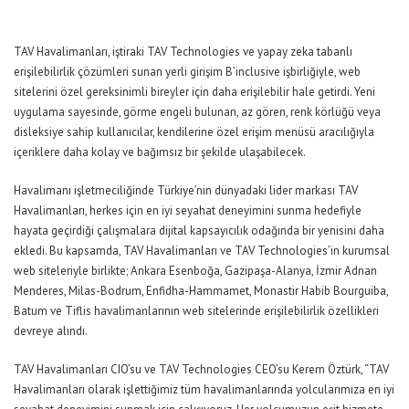
TAV Havalimanları, iştiraki TAV Technologies ve yapay zeka tabanlı
erişilebilirlik çözümleri sunan yerli girişim B’inclusive işbirliğiyle, web
sitelerini özel gereksinimli bireyler için daha erişilebilir hale getirdi. Yeni
uygulama sayesinde, görme engeli bulunan, az gören, renk körlüğü veya
disleksiye sahip kullanıcılar, kendilerine özel erişim menüsü aracılığıyla
içeriklere daha kolay ve bağımsız bir şekilde ulaşabilecek.
Havalimanı işletmeciliğinde Türkiye’nin dünyadaki lider markası TAV
Havalimanları, herkes için en iyi seyahat deneyimini sunma hedefiyle
hayata geçirdiği çalışmalara dijital kapsayıcılık odağında bir yenisini daha
ekledi. Bu kapsamda, TAV Havalimanları ve TAV Technologies’in kurumsal
web siteleriyle birlikte; Ankara Esenboğa, Gazipaşa-Alanya, İzmir Adnan
Menderes, Milas-Bodrum, Enfidha-Hammamet, Monastir Habib Bourguiba,
Batum ve Tiflis havalimanlarının web sitelerinde erişilebilirlik özellikleri
devreye alındı.
TAV Havalimanları CIO’su ve TAV Technologies CEO’su Kerem Öztürk
,
“
TAV
Havalimanları olarak işlettiğimiz tüm havalimanlarında yolcularımıza en iyi