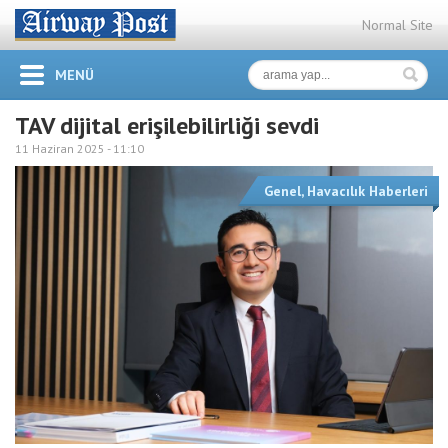
Normal Site
MENÜ
TAV dijital erişilebilirliği sevdi
11 Haziran 2025 -
11:10
Genel
,
Havacılık Haberleri