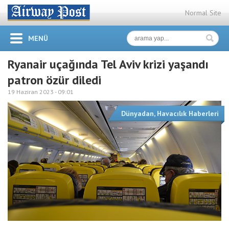
Normal Site
MENÜ
Ryanair uçağında Tel Aviv krizi yaşandı
patron özür diledi
19 Haziran 2023 -
09:01
Dünyadan
,
Havacılık Haberleri