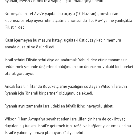
Ryanair, Jewish Chronicle’a yaptığı açıklamada şöyle belirtti:
Bolonya’dan Tel Aviv’e yapılan bu uçuşta (10 Haziran) görevli olan
kıdemsiz bir ekip üyesi rutin alçalma anonsunda ‘Tel Aviv’ yerine yanlışlıkla
‘Filistin’ dedi.
Kasıt içermeyen bu masum hatayı, uçaktaki üst düzey kabin memuru
anında düzeltti ve özür diledi.
İsrail şehrini Filistin şehri diye adlandırmak, Yahudi devletinin tanınmasını
reddetmek şeklinde değerlendirildiğinden son derece provokatif bir hareket
olarak görülüyor.
Ancak İsrail’in İrlanda Büyükelçisi’ne yazdığını söyleyen Wilson, İsrail’in
Ryanair için “önemli bir partner” olduğunu da ekledi.
Ryanair aynı zamanda İsrail’deki en büyük ikinci havayolu şirketi.
Wilson
, “Hem Avrupa’ya seyahat eden İsrailliler için hem de çok ihtiyaç
duyulan dış turizmi İsrail’e getirmek için trafiği ve bağlantıyı artırmak adına
İsrail’e yatırım yapmayı planlıyoruz”
diye belirtti.