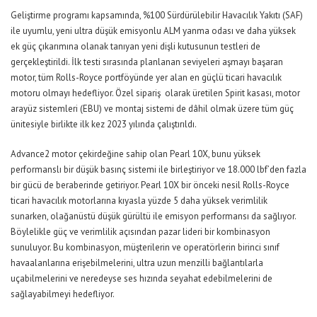
Geliştirme programı kapsamında, %100 Sürdürülebilir Havacılık Yakıtı (SAF)
ile uyumlu, yeni ultra düşük emisyonlu ALM yanma odası ve daha yüksek
ek güç çıkarımına olanak tanıyan yeni dişli kutusunun testleri de
gerçekleştirildi. İlk testi sırasında planlanan seviyeleri aşmayı başaran
motor, tüm Rolls-Royce portföyünde yer alan en güçlü ticari havacılık
motoru olmayı hedefliyor. Özel sipariş olarak üretilen Spirit kasası, motor
arayüz sistemleri (EBU) ve montaj sistemi de dâhil olmak üzere tüm güç
ünitesiyle birlikte ilk kez 2023 yılında çalıştırıldı.
Advance2 motor çekirdeğine sahip olan Pearl 10X, bunu yüksek
performanslı bir düşük basınç sistemi ile birleştiriyor ve 18.000 lbf’den fazla
bir gücü de beraberinde getiriyor. Pearl 10X bir önceki nesil Rolls-Royce
ticari havacılık motorlarına kıyasla yüzde 5 daha yüksek verimlilik
sunarken, olağanüstü düşük gürültü ile emisyon performansı da sağlıyor.
Böylelikle güç ve verimlilik açısından pazar lideri bir kombinasyon
sunuluyor. Bu kombinasyon, müşterilerin ve operatörlerin birinci sınıf
havaalanlarına erişebilmelerini, ultra uzun menzilli bağlantılarla
uçabilmelerini ve neredeyse ses hızında seyahat edebilmelerini de
sağlayabilmeyi hedefliyor.