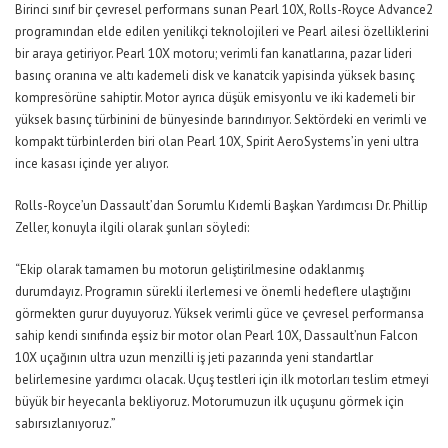
Birinci sınıf bir çevresel performans sunan Pearl 10X, Rolls-Royce Advance2
programından elde edilen yenilikçi teknolojileri ve Pearl ailesi özelliklerini
bir araya getiriyor. Pearl 10X motoru; verimli fan kanatlarına, pazar lideri
basınç oranına ve altı kademeli disk ve kanatcik yapisinda yüksek basınç
kompresörüne sahiptir. Motor ayrıca düşük emisyonlu ve iki kademeli bir
yüksek basınç türbinini de bünyesinde barındırıyor. Sektördeki en verimli ve
kompakt türbinlerden biri olan Pearl 10X, Spirit AeroSystems’in yeni ultra
ince kasası içinde yer alıyor.
Rolls-Royce’un Dassault’dan Sorumlu Kıdemli Başkan Yardımcısı Dr. Phillip
Zeller, konuyla ilgili olarak şunları söyledi:
“Ekip olarak tamamen bu motorun geliştirilmesine odaklanmış
durumdayız. Programın sürekli ilerlemesi ve önemli hedeflere ulaştığını
görmekten gurur duyuyoruz. Yüksek verimli güce ve çevresel performansa
sahip kendi sınıfında eşsiz bir motor olan Pearl 10X, Dassault’nun Falcon
10X uçağının ultra uzun menzilli iş jeti pazarında yeni standartlar
belirlemesine yardımcı olacak. Uçuş testleri için ilk motorları teslim etmeyi
büyük bir heyecanla bekliyoruz. Motorumuzun ilk uçuşunu görmek için
sabırsızlanıyoruz.”