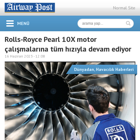
Normal Site
MENÜ
Rolls-Royce Pearl 10X motor
çalışmalarına tüm hızıyla devam ediyor
16 Haziran 2023 -
12:08
Dünyadan
,
Havacılık Haberleri