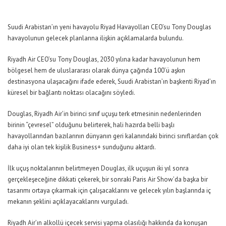
Suudi Arabistan’ın yeni havayolu Riyad Havayolları CEO’su Tony Douglas
havayolunun gelecek planlarına ilişkin açıklamalarda bulundu.
Riyadh Air CEO’su Tony Douglas, 2030 yılına kadar havayolunun hem
bölgesel hem de uluslararası olarak dünya çağında 100’ü aşkın
destinasyona ulaşacağını ifade ederek, Suudi Arabistan’ın başkenti Riyad’ın
küresel bir bağlantı noktası olacağını söyledi.
Douglas, Riyadh Air’in birinci sınıf uçuşu terk etmesinin nedenlerinden
birinin “çevresel” olduğunu belirterek, hali hazırda belli başlı
havayollarından bazılarının dünyanın geri kalanındaki birinci sınıflardan çok
daha iyi olan tek kişilik Business+ sunduğunu aktardı.
İlk uçuş noktalarının belirtmeyen Douglas, ilk uçuşun iki yıl sonra
gerçekleşeceğine dikkati çekerek, bir sonraki Paris Air Show’da başka bir
tasarımı ortaya çıkarmak için çalışacaklarını ve gelecek yılın başlarında iç
mekanın şeklini açıklayacaklarını vurguladı.
Riyadh Air’ın alkollü içecek servisi yapma olasılığı hakkında da konuşan