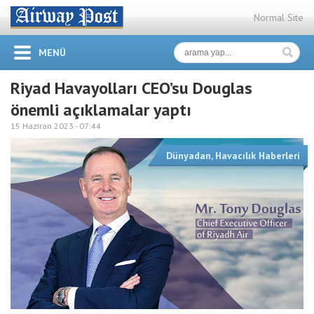
Normal Site
MENÜ
Riyad Havayolları CEO’su Douglas
önemli açıklamalar yaptı
15 Haziran 2023 -
07:44
Dünyadan
,
Havacılık Haberleri