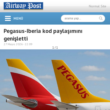
Normal Site
MENÜ
Pegasus-Iberia kod paylaşımını
genişletti
27 Mayıs 2026 -
22:09
1 / 1