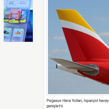
ISG’nin terminal memurlar
Pegasus Hava Yolları, İspanyol havayo
genişletti.