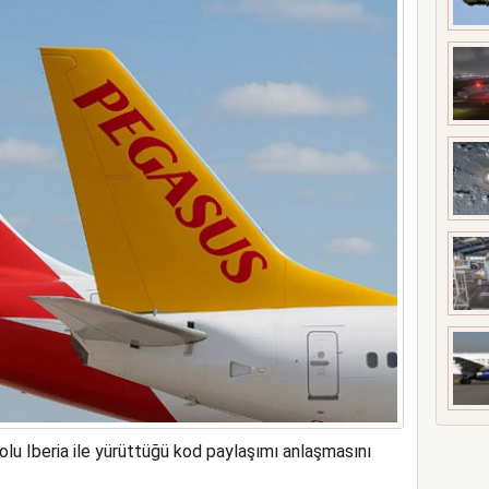
ından can kurtaran hamle
lu Iberia ile yürüttüğü kod paylaşımı anlaşmasını