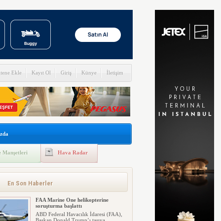
itene Ekle
Kayıt Ol
Giriş
Künye
İletişim
zda
 Manşetleri
Hava Radar
En Son Haberler
FAA Marine One helikopterine
soruşturma başlattı
ABD Federal Havacılık İdaresi (FAA),
Başkan Donald Trump’ı taşıya...