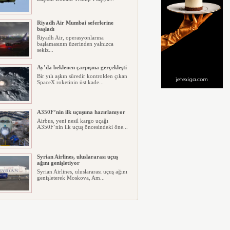
Riyadh Air Mumbai seferlerine
başladı
Riyadh Air, operasyonlarına
başlamasının üzerinden yalnızca
sekiz...
Ay’da beklenen çarpışma gerçekleşti
Bir yılı aşkın süredir kontrolden çıkan
SpaceX roketinin üst kade...
A350F’nin ilk uçuşuna hazırlanıyor
Airbus, yeni nesil kargo uçağı
A350F’nin ilk uçuş öncesindeki öne...
Syrian Airlines, uluslararası uçuş
ağını genişletiyor
Syrian Airlines, uluslararası uçuş ağını
genişleterek Moskova, Am...
Leipzig/Halle Havalimanı’nda drone
alarmı
Almanya’daki Leipzig/Halle
Havalimanı’nda, gece saatlerinde
patla...