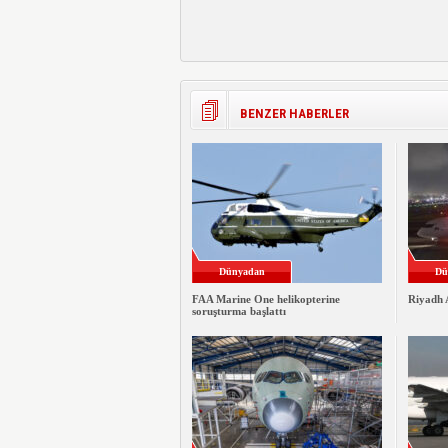
BENZER HABERLER
Dünyadan
Dü
FAA Marine One helikopterine
Riyadh A
soruşturma başlattı