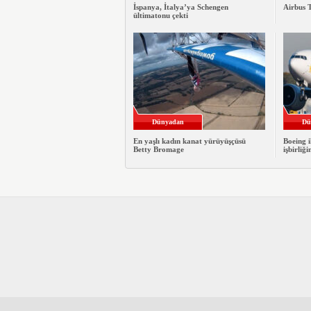
İspanya, İtalya’ya Schengen
Airbus T
ültimatonu çekti
Dünyadan
Dü
En yaşlı kadın kanat yürüyüşçüsü
Boeing i
Betty Bromage
işbirliği