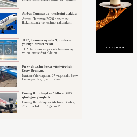
Airbus Temmuz ayı verilerini açıkladı
Airbus, Temmuz 2026 dönemine
ilişkin sipariş ve teslimat rakamlar...
THY, Temmuz ayında 9,5 milyon
yolcuya hizmet verdi
THY tarihinin en yüksek temmuz ayı
yolcu istatistiğini elde etti....
En yaşlı kadın kanat yürüyüşçüsü
Betty Bromage
İngiltere’de yaşayan 97 yaşındaki Betty
Bromage, felç geçirmesine...
Boeing ile Ethiopian Airlines B787
işbirliğini genişletti
Boeing ile Ethiopian Airlines, Boeing
787 İniş Takımı Değişim Pro...
A319 orman yangınlarında
kullanılacak
ABD merkezli havadan yangın
söndürme şirketi Neptune Aviation
Ser...