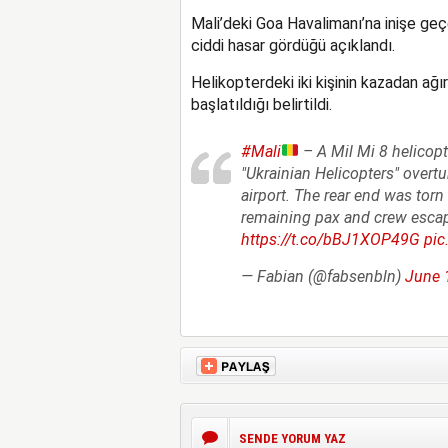
Mali’deki Goa Havalimanı’na inişe geç
ciddi hasar gördüğü açıklandı.
Helikopterdeki iki kişinin kazadan ağı
başlatıldığı belirtildi.
#Mali
– A Mil Mi 8 helicopt
"Ukrainian Helicopters" overt
airport. The rear end was torn
remaining pax and crew escap
https://t.co/bBJ1XOP49G
pic
— Fabian (@fabsenbln)
June 
SENDE YORUM YAZ