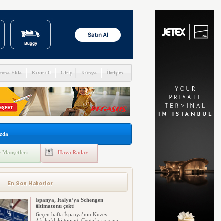
itene Ekle
Kayıt Ol
Giriş
Künye
İletişim
zda
 Manşetleri
Hava Radar
En Son Haberler
İspanya, İtalya’ya Schengen
ültimatonu çekti
Geçen hafta İspanya’nın Kuzey
Afrika’daki toprağı Ceuta’ya yaşana...