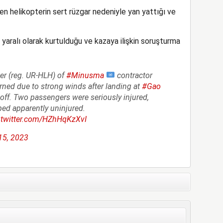
en helikopterin sert rüzgar nedeniyle yan yattığı ve
r yaralı olarak kurtulduğu ve kazaya ilişkin soruşturma
er (reg. UR-HLH) of
#Minusma
contractor
urned due to strong winds after landing at
#Gao
 off. Two passengers were seriously injured,
ed apparently uninjured.
.twitter.com/HZhHqKzXvI
15, 2023