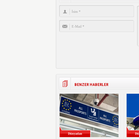
BENZER HABERLER
Dünyadan
Dü