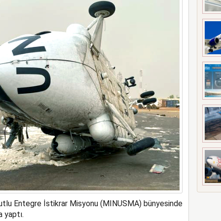
meyi 2033 yılına uzattı
oyutlu Entegre İstikrar Misyonu (MINUSMA) bünyesinde
a yaptı.