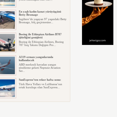
En yaşlı kadın kanat yürüyüşçüsü
Betty Bromage
İngiltere’de yaşayan 97 yaşındaki Betty
Bromage, felç geçirmesine...
Boeing ile Ethiopian Airlines B787
işbirliğini genişletti
Boeing ile Ethiopian Airlines, Boeing
787 İniş Takımı Değişim Pro...
A319 orman yangınlarında
kullanılacak
ABD merkezli havadan yangın
söndürme şirketi Neptune Aviation
Ser...
SunExpress’ten rekor hafta sonu:
Türk Hava Yolları ve Lufthansa’nın
ortak kuruluşu olan SunExpress...
THY Osaka’da kapasite artışına
gidiyor
Türk Hava Yolları, İstanbul–Osaka
Kansai hattında 2026 Eylül ayın...