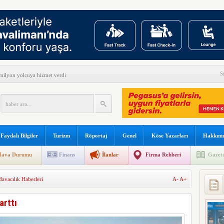
S
ilyon yolcuya hizmet verdi
yüşçüsü Betty Bromage
s B787 işbirliğini genişletti
kullanılacak
Faydalı Bilgiler
Turizm
Röportaj
Genel
Köse Yazarları
Hakkımı
 sonu:
ava Durumu
Finans
İlanlar
Firma Rehberi
Gazete
şına gidiyor
Havacılık Haberleri
A-
A+
arını teslim almayacağını açıkladı
meyi 2033 yılına uzattı
arttı
dı