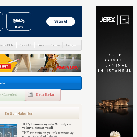
itene Ekle
Kayıt Ol
Giriş
Künye
İletişim
zda
 Manşetleri
Hava Radar
En Son Haberler
THY, Temmuz ayında 9,5 milyon
yolcuya hizmet verdi
THY tarihinin en yüksek temmuz ayı
yolcu istatistiğini elde etti....