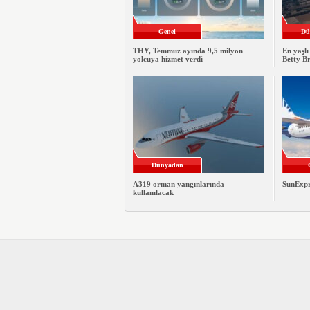
Genel
Dü
THY, Temmuz ayında 9,5 milyon
En yaşlı
yolcuya hizmet verdi
Betty B
Dünyadan
A319 orman yangınlarında
SunExpre
kullanılacak