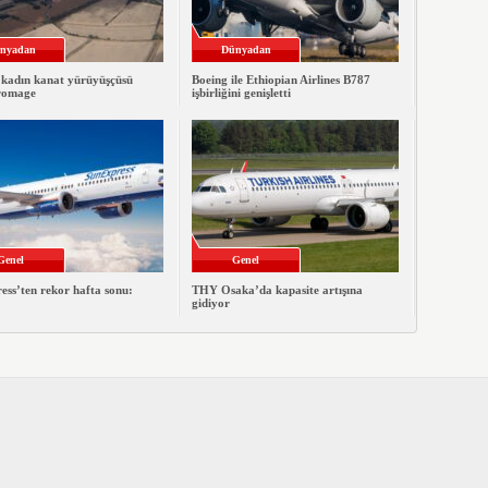
nyadan
Dünyadan
 kadın kanat yürüyüşçüsü
Boeing ile Ethiopian Airlines B787
romage
işbirliğini genişletti
Genel
Genel
ss’ten rekor hafta sonu:
THY Osaka’da kapasite artışına
gidiyor