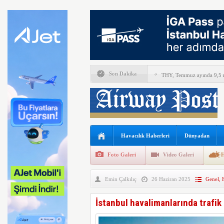
Son Dakika
THY, Temmuz ayında 9,5 m
En yaşlı kadın kanat yürü
Boeing ile Ethiopian Airline
A319 orman yangınlarında 
Havacılık Haberleri
Dünyadan
SunExpress’ten rekor hafta
Foto Galeri
Video Galeri
H
THY Osaka’da kapasite artı
Emin Çalkılıç
26 Haziran 2025
Genel
,
Lufthansa bazı B777X uçakl
Emirates ile Arsenal sözleş
İstanbul havalimanlarında trafik 
İsveç’te drone hayat kurtar