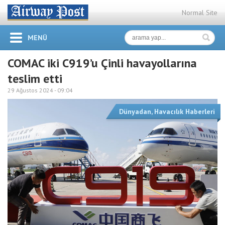
Normal Site
MENÜ
COMAC iki C919’u Çinli havayollarına
teslim etti
29 Ağustos 2024 -
09:04
Dünyadan
,
Havacılık Haberleri