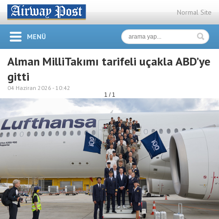
Normal Site
MENÜ
Alman MilliTakımı tarifeli uçakla ABD’ye
gitti
04 Haziran 2026 -
10:42
1 / 1