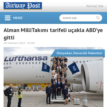
Normal Site
MENÜ
Alman MilliTakımı tarifeli uçakla ABD’ye
gitti
04 Haziran 2026 -
10:40
Dünyadan
,
Havacılık Haberleri