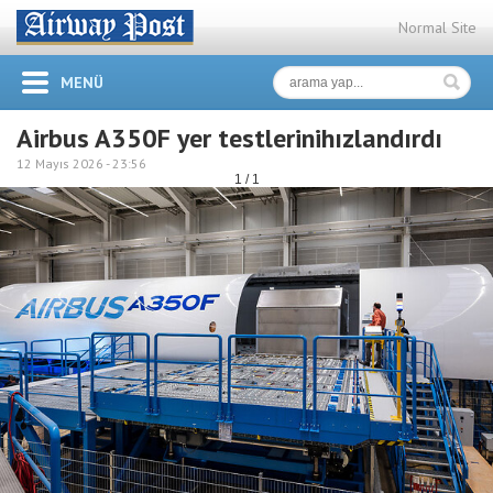
Normal Site
MENÜ
Airbus A350F yer testlerinihızlandırdı
12 Mayıs 2026 -
23:56
1 / 1