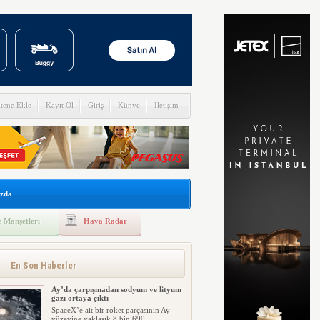
itene Ekle
Kayıt Ol
Giriş
Künye
İletişim
zda
 Manşetleri
Hava Radar
En Son Haberler
Ay’da çarpışmadan sodyum ve lityum
gazı ortaya çıktı
SpaceX’e ait bir roket parçasının Ay
yüzeyine yaklaşık 8 bin 690 ...