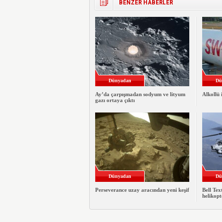
BENZER HABERLER
Dünyadan
Dü
Ay’da çarpışmadan sodyum ve lityum
Alkollü 
gazı ortaya çıktı
Dünyadan
Dü
Perseverance uzay aracından yeni keşif
Bell Te
helikopt