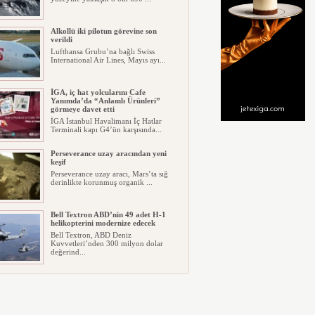
Alkollü iki pilotun görevine son
verildi
Lufthansa Grubu’na bağlı Swiss
International Air Lines, Mayıs ayı...
İGA, iç hat yolcularını Cafe
Yanımda’da “Anlamlı Ürünleri”
görmeye davet etti
İGA İstanbul Havalimanı İç Hatlar
Terminali kapı G4’ün karşısında...
Perseverance uzay aracından yeni
keşif
Perseverance uzay aracı, Mars’ta sığ
derinlikte korunmuş organik ...
Bell Textron ABD’nin 49 adet H-1
helikopterini modernize edecek
Bell Textron, ABD Deniz
Kuvvetleri’nden 300 milyon dolar
değerind...
Hitit Bilişim 500’de Sektörel Yazılım
Birincisi
Havacılık ve seyahat teknolojileri
alanında dünyanın en büyük şir...