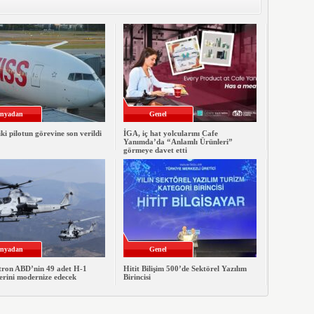
nyadan
Genel
iki pilotun görevine son verildi
İGA, iç hat yolcularını Cafe
Yanımda’da “Anlamlı Ürünleri”
görmeye davet etti
nyadan
Genel
xtron ABD’nin 49 adet H-1
Hitit Bilişim 500’de Sektörel Yazılım
erini modernize edecek
Birincisi