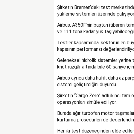
Şirketin Bremen’deki test merkezinde
yükleme sistemleri üzerinde çalışıyor
Airbus, A350F’nin baştan itibaren tam
ve 111 tona kadar yük taşıyabileceğini
Testler kapsamında, sektörün en büyük
kapısının performansı değerlendiriliyo
Geleneksel hidrolik sistemler yerine 
knot rüzgâr altında bile 60 saniye için
Airbus ayrıca daha hafif, daha az parç
sistemi geliştirdiğini duyurdu.
Şirketin “Cargo Zero” adlı ikinci tam
operasyonları simüle ediliyor.
Burada ağır turbofan motor taşımaları 
kurtarma prosedürleri de değerlendiril
Her iki test düzeneğinden elde edilen