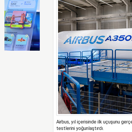
FAA Marine One helikopteri
Airbus, yıl içerisinde ilk uçuşunu ge
testlerini yoğunlaştırdı.