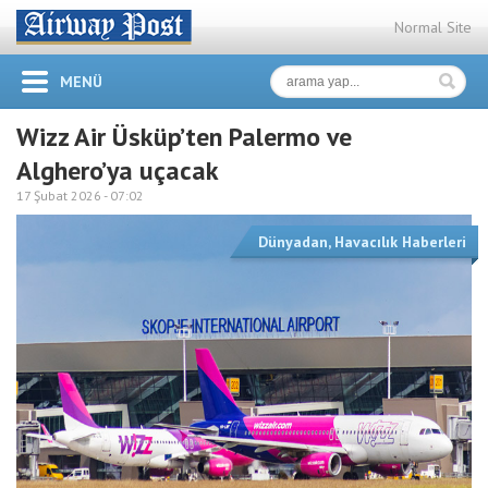
Normal Site
MENÜ
Wizz Air Üsküp’ten Palermo ve
Alghero’ya uçacak
17 Şubat 2026 -
07:02
Dünyadan
,
Havacılık Haberleri