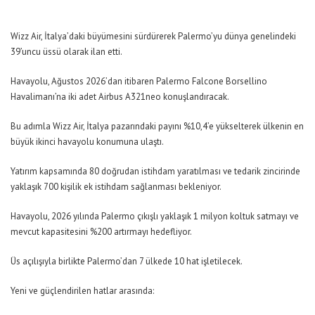
Wizz Air, İtalya’daki büyümesini sürdürerek Palermo’yu dünya genelindeki
39’uncu üssü olarak ilan etti.
Havayolu, Ağustos 2026’dan itibaren Palermo Falcone Borsellino
Havalimanı’na iki adet Airbus A321neo konuşlandıracak.
Bu adımla Wizz Air, İtalya pazarındaki payını %10,4’e yükselterek ülkenin en
büyük ikinci havayolu konumuna ulaştı.
Yatırım kapsamında 80 doğrudan istihdam yaratılması ve tedarik zincirinde
yaklaşık 700 kişilik ek istihdam sağlanması bekleniyor.
Havayolu, 2026 yılında Palermo çıkışlı yaklaşık 1 milyon koltuk satmayı ve
mevcut kapasitesini %200 artırmayı hedefliyor.
Üs açılışıyla birlikte Palermo’dan 7 ülkede 10 hat işletilecek.
Yeni ve güçlendirilen hatlar arasında: