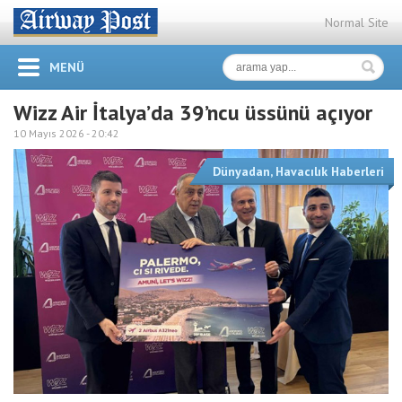
Normal Site
MENÜ
Wizz Air İtalya’da 39’ncu üssünü açıyor
10 Mayıs 2026 -
20:42
Dünyadan
,
Havacılık Haberleri