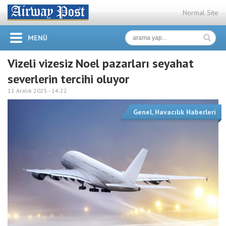
Normal Site
MENÜ
Vizeli vizesiz Noel pazarları seyahat
severlerin tercihi oluyor
11 Aralık 2025 -
14:22
Genel
,
Havacılık Haberleri