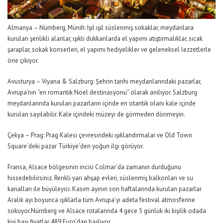
Almanya –
Nürnberg
, Münih
:
Işıl ışıl süsle
n
miş sokaklar, meydanlara
kurulan şenlikli alanlar, ışıklı dükkanlarda el yapımı atıştırmalıklar, sıcak
şaraplar
,
s
okak konserleri, el yapımı hediyelikler ve geleneksel lezzetlerle
öne çıkıyor.
Avusturya – Viyana
& Salzburg
: Şehrin tarihi meydanlarındaki pazarlar,
Avrupa’nın “en romantik Noel destinasyonu” olarak anılıyor.
Salzburg
meydanlarında kurulan pazarların içinde en otantik
o
lan
ı
kale içinde
kurulan sayılabilir. Kale içindeki müzeyi de görmeden dönmeyin.
Çekya
– Prag
: Prag Kalesi çevresindeki ışıklandırmalar ve
Old
Town
Square’deki
pazar Türkiye’den yoğun ilgi görüyor.
Fransa
,
Alsace
bölgesinin incisi
Colmar’da
zamanın durduğunu
hissedebilirsiniz. Renkli yarı ahşap evleri, süslenmiş balkonları ve su
kanalları ile
büyüleyici
.
Kasım ayının son haftalarında kurulan pazarlar
A
ralık ayı boyunca ışıklarla tüm Avrupa’yı adeta festival atmosferine
sokuyor.
Nürnberg ve
Alsace
rotalarında
4 gece 5 günlük iki kişilik odada
kişi başı fiyatlar
489
Euro
’
dan başlıyor.