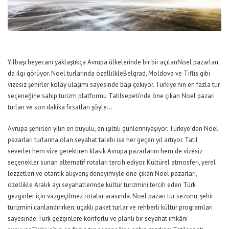
Yılbaşı heyecanı yaklaştıkça Avrupa ülkelerinde
bir
bir
açılan
Noel pazar
ları
da
ilgi görüyor
.
Noel turlarında
özellilkle
Belgrad,
Moldova
ve
Tiflis
gibi
vizesiz şehirler kolay ulaşımı sayesinde
başı çekiyor.
Türkiye’nin en fazla tur
seçeneğine sahip
turizm platformu
Tatilsepet
i’nde
öne çıkan Noel pazarı
turları
ve
son dakika
fırsatları
şöyle…
Avrupa şehirleri yılın en büyülü
,
en ışıltılı günlerin
i
yaş
ıyor.
Türkiye’den
Noel
pazar
ları turlarına olan
seyahat talebi
ise
her geçen yıl artıyor. Tatil
severler hem vize gerektiren klasik Avrupa pazarlarını hem de vizesiz
seçenek
ler
sunan alternatif rotaları tercih
ediyor
.
Kültürel atmosferi, yerel
lezzetleri ve otantik alışveriş deneyimiyle öne çıkan Noel pazarları,
özellikle Aralık ayı seyahatlerinde kültür turizmini tercih eden Türk
gezginler için vazgeçilmez rotalar arasında.
Noel pazarı tur sezonu, şehir
turizmini canlandırırken; uçaklı paket turlar ve rehberli kültür programları
sayesinde Türk gezginlere konforlu ve planlı bir seyahat imkânı