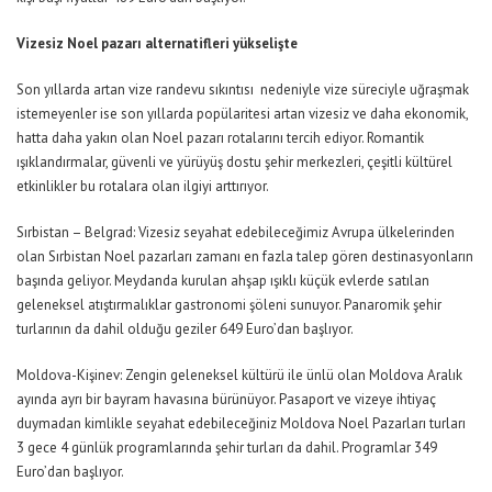
Vizesiz Noel
p
azar
ı a
lternatifleri
y
ükselişte
Son yıllarda artan vize randevu
sıkıntısı nedeniyle
v
ize süreciyle uğraşmak
istemeyenler ise son yıllarda popülaritesi artan vizesiz
ve daha ekonomik
,
hatta daha yakın olan
Noel pazarı rotalarını tercih ediyor.
Romantik
ışıklandırmalar, güvenli ve yürüyüş dostu şehir merkezleri, çeşitli kültürel
etkinlikler bu rotalara olan ilgiyi arttırıyor.
Sırbistan –
Belgrad
:
Vizesiz seyahat edebileceğimiz Avrupa ülkelerinden
olan Sırbistan
N
oel pazarlar
ı zamanı en fazla talep gören destinasyonların
başında geliyor. Meydanda kurulan ahşap ışıklı küçük evlerde satılan
geleneksel atıştırmalıklar gastronomi şöleni sunuy
or.
Panaromik
şehir
turlarının da dahil olduğu geziler 649
E
uro’dan başlıyor
.
Moldova-Kişinev:
Zengin geleneksel kültürü ile ünlü olan Moldova
A
ralık
ayında ayrı bir bayram havasına bürünüyor. Pasaport ve vizeye ihtiyaç
duymadan kimlikle seyahat edebileceğiniz Moldova Noel Pazarları turları
3 gece 4 günlük programlarında şehir turları da dahil. Programlar 349
Euro’dan başlıyor.