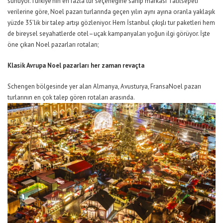
sunuyor
.
T
ürkiye’nin en fazla tur seçeneğine sahip markası
Tatilsepeti
verilerine
göre
,
Noel pazarı turlarında geçen yıl
ın aynı ayına
oranla
yaklaşık
yüzde
35’lik
bir talep artı
şı gözleniyor
. Hem İstanbul çıkışlı tur paketleri hem
de bireysel seyahatlerde otel–uçak kampanyaları yoğun ilgi görüyo
r.
İşte
öne çıkan Noel pazarları rotaları;
Klasik
Avrupa
Noel
pazarları her zaman revaçta
Schengen bölgesinde yer alan Almanya, Avusturya, Fransa
Noel pazar
ı
turlarının
en çok talep gören rotaları arasında
.