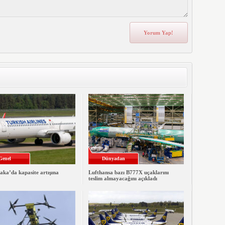
Genel
Dünyadan
ka’da kapasite artışına
Lufthansa bazı B777X uçaklarını
teslim almayacağını açıkladı