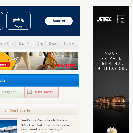
itene Ekle
Kayıt Ol
Giriş
Künye
İletişim
zda
 Manşetleri
Hava Radar
En Son Haberler
SunExpress’ten rekor hafta sonu:
Türk Hava Yolları ve Lufthansa’nın
ortak kuruluşu olan SunExpress...