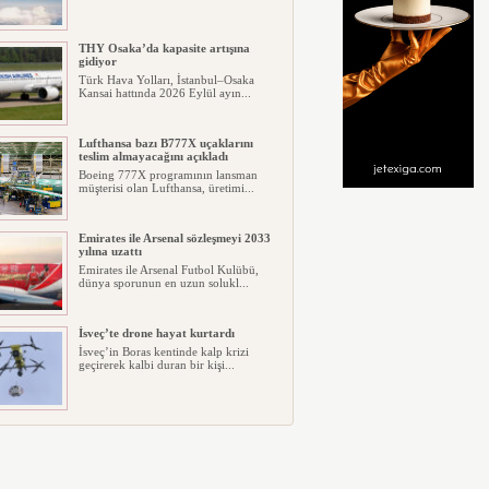
THY Osaka’da kapasite artışına
gidiyor
Türk Hava Yolları, İstanbul–Osaka
Kansai hattında 2026 Eylül ayın...
Lufthansa bazı B777X uçaklarını
teslim almayacağını açıkladı
Boeing 777X programının lansman
müşterisi olan Lufthansa, üretimi...
Emirates ile Arsenal sözleşmeyi 2033
yılına uzattı
Emirates ile Arsenal Futbol Kulübü,
dünya sporunun en uzun solukl...
İsveç’te drone hayat kurtardı
İsveç’in Boras kentinde kalp krizi
geçirerek kalbi duran bir kişi...
Ryanair kış sezonunda Fas’ta rekor
kapasite artıracak
Ryanair, 2026/27 kış sezonunda Fas
için tarihinin en büyük uçuş p...