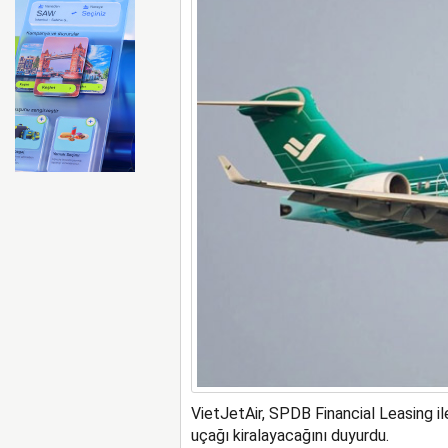
ABD merkezli Apollo Easyje
VietJetAir, SPDB Financial Leasing
uçağı kiralayacağını duyurdu.