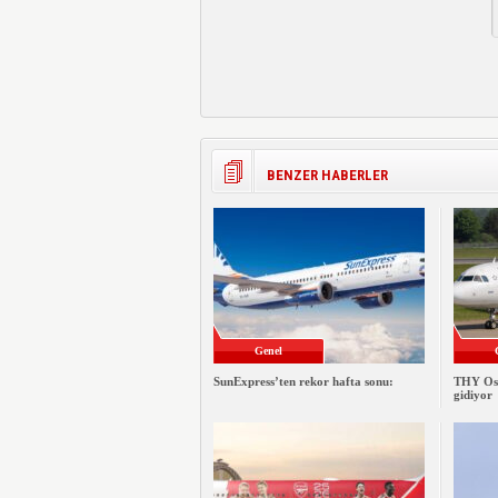
BENZER HABERLER
Genel
SunExpress’ten rekor hafta sonu:
THY Osa
gidiyor