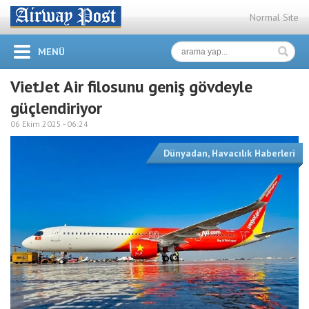
Normal Site
MENÜ
VietJet Air filosunu geniş gövdeyle
güçlendiriyor
06 Ekim 2025 -
06:24
Dünyadan
,
Havacılık Haberleri