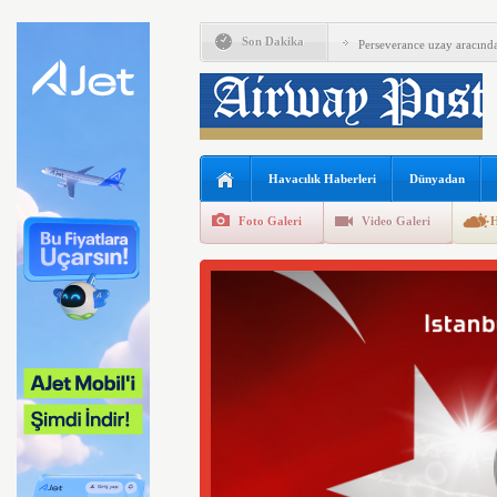
İGA, iç hat yolcularını Ca
Son Dakika
Perseverance uzay aracında
Bell Textron ABD’nin 49 a
Hitit Bilişim 500’de Sektör
İberia Havayolu 12 Ağusto
Havacılık Haberleri
Dünyadan
SpaceX ilk çeyrek verlerini
Foto Galeri
Video Galeri
H
EasyJet kabin memurları g
FAA Marine One helikopteri
Riyadh Air Mumbai seferler
Ay’da beklenen çarpışma g