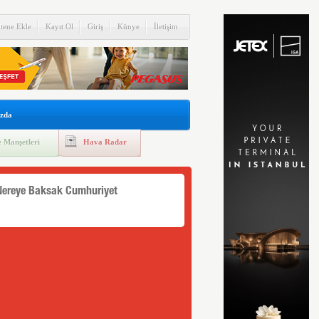
itene Ekle
Kayıt Ol
Giriş
Künye
İletişim
zda
 Manşetleri
Hava Radar
Nereye Baksak Cumhuriyet