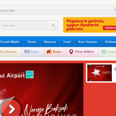
fe Yanımda’da “Anlamlı Ürünleri” görmeye davet davet etti
S
n yeni keşif
det H-1 helikopterini modernize edecek
el Yazılım Birincisi
s’ta özel uçuş yapacak
Faydalı Bilgiler
Turizm
Röportaj
Genel
Köse Yazarları
Hakkımı
 açıkladı
ava Durumu
Finans
İlanlar
Firma Rehberi
Gazete
reve gidiyor
ne soruşturma başlattı
ine başladı
erçekleşti