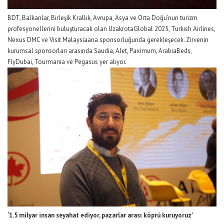
BDT, Balkanlar,
Birleşik Krallık, Avrupa,
Asya ve Orta Doğu’
nun
turizm
profesyonel
lerini buluşturacak olan
Uzakrota
Global 2025,
T
urkish
Airlines
,
Nexus DMC ve
Visit
Malaysia
ana
sponsorluğunda
gerekleşecek
. Zirvenin
kurumsal sponsorları arasında
Saudia
,
AJet
,
Paximum
,
ArabiaBeds
,
FlyDubai
,
Tourmania
ve Pegasus yer alıyor.
‘1.5
milyar insan seyahat ediyor, pazarlar arası köprü kuruyoruz’