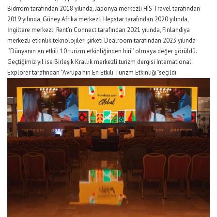
Bidrrom
tarafından 2018 yılında, Japonya merkezli HIS Travel tarafından
2019 yılında, Güney Afrika merkezli
Hepstar
tarafından 2020 yılında,
İngiltere merkezli
Rent’n
Connect tarafından 2021 yılında
,
Finlandiya
merkezli etkinlik teknolojileri şirketi
Dealroom
tarafından
2023 yılında
‘’Dünyanın en etkili 10 turizm etkinl
i
ğinden biri’’ olmaya değer görüldü.
G
eçtiğimiz yıl
ise
Birleşik Krallık merkezli turizm dergisi International
Explorer tarafından
‘’
Avrupa’nın En Etkili Turizm Etkinliği
’’
seçildi.