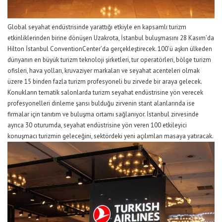
Global seyahat endüstrisinde yarattığı etkiyle
en kapsamlı turizm
etkinliklerinden birine dönüşen
Uzakrota
, İstanbul buluşmasını 28 Kasım’da
Hilton İstanbul
Convention
Center’da gerçekleştirecek.
100’ü aşkın ülkeden
dünyanın en büyük turizm teknoloji şirketleri, tur operatörleri, bölge turizm
ofisleri, hava yolları, kruvaziyer markaları ve seyahat acenteleri olmak
üzere 15 binden fazla turizm profesyoneli bu zirvede bir araya gelecek.
Konukların tematik salonlarda turizm seyahat endüstrisine yön verecek
profesyonelleri dinleme şansı bulduğu zirvenin stant alanlarında ise
firmalar için tanıtım ve buluşma ortamı sağlanıyor.
İ
stanbul zirvesinde
ayrıca 30 oturumda, seyahat endüstrisine yön veren 100 etkileyici
konuşmacı
turizmin geleceğini,
sektördeki yeni açılımları masaya yatıracak.