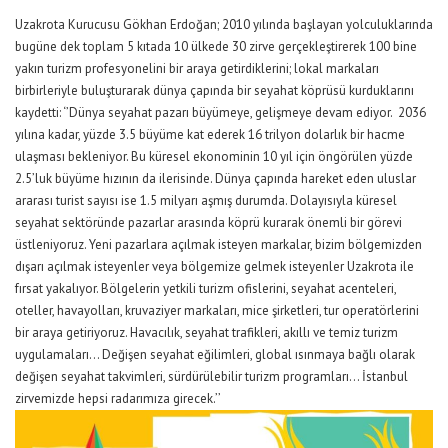
Uzakrota
Kurucusu Gökhan Erdoğan; 2010 yılında başlayan yolculuklarında
bugüne dek
toplam 5 kıtada 10 ülkede 30 zirve gerçekleştirerek 100 bine
yakın turizm profesyonelini bir araya getirdiklerini; lokal markaları
birbirleriyle buluşturarak dünya çapında bir seyahat köprüsü kurduklarını
kaydetti:
‘’
Dünya seyahat pazarı büyümeye, gelişmeye devam
ediyor. 2036
yılına kadar, yüzde
3.5
büyüme kat ederek 16 trilyon dolarlık bir hacme
ulaşması bekleniyor. Bu küresel ekonominin 10 yıl için öngörülen yüzde
2.5
’luk büyüme hızının da ilerisinde. Dünya çapında hareket eden uluslar
ar
ara
sı
turist sayısı ise
1.5
milyar
ı aşmış durumda
.
Dolayısıyla küresel
seyahat sektöründe pazarlar arasında köprü kurarak önemli bir görevi
üstleniyoruz. Yeni
pazarlara açılmak isteyen markalar, bizim bölgemizden
dışarı açılmak isteyenler veya bölgemize gelmek isteyenler
Uzakrota
ile
fırsat yakalıyor. Bölgelerin yetkili turizm ofislerini, seyahat acenteleri,
oteller, havayolları,
kruvaziyer markaları,
mice
şirketleri,
tur operat
örlerini
bir araya getiriyoruz.
Havacılık, seyahat trafikleri, akıllı
ve temiz
turizm
uygulamaları
…
D
eğişen seyahat eğilimleri, global ısınmaya bağlı olarak
değişen seyahat takvimleri, sürdürülebilir turizm programları…
İstanbul
zirvemizde h
epsi radarımıza girecek.
’’