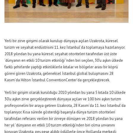
Yerli bir zirve girişimi olarak kurulup dünyaya açılan
Uzakrota
, küresel
t
urizm ve seyahat endüstrisini
11.
k
ez İstanbul’da toplamaya hazırlanıyor.
2018 yılından bu yana küresel seyahat otoriteleri tarafından üst üste
‘dünyanın en etkili 10 turizm etkinliği’’
nden
biri seçilen, 30’u aşkın ülkede
farklı şehirlerde yaptığı etkinliklerle
kıtalar ve
bölgeler arası bir köprü
görevi gören
Uzakrota
,
g
eleneksel
İstanbul global buluşmasını
28
Kasım’da
Hilton İstanbul
Convention
Center’da gerçekleştirecek.
Y
erli bir girişim olarak kurulduğu 2010 yılından bu yana
5 kıtada 10 ülkede
30’u aşkın zirve gerçekleştirerek
dünyaya açılan ve
100 bini aşkın turizm
profesyonelini bir araya getiren
Uzakrota
,
28 Kasım’da 11. kez İstanbul’da
toplanıyor.
Kısa sürede gösterdiği başarıyla
dünya turizm otoriteleri
tarafından referans verilen bir zirveye dönüşen ve
2018 yılından bu yana
her yıl ‘dünyanın en etkili
10
turizm
etkinliği’
nden
biri olma
unvanını
koruyan
Uzakrota
,
peş peşe aldığı ödüllerle önce
Hollanda merkezli