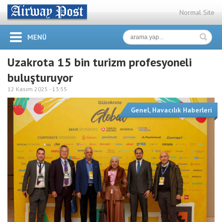
Normal Site
MENÜ
Uzakrota 15 bin turizm profesyoneli
buluşturuyor
12 Kasım 2025 -
13:55
Genel
,
Havacılık Haberleri