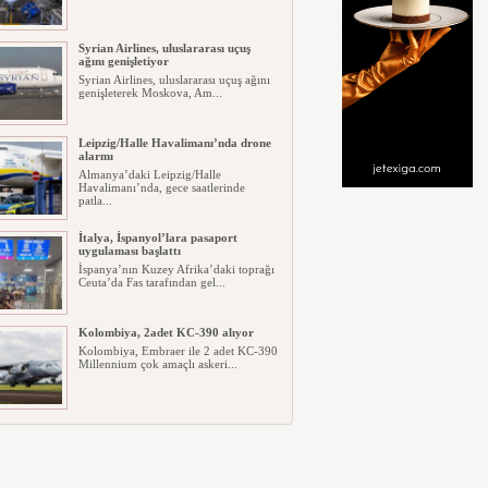
Syrian Airlines, uluslararası uçuş
ağını genişletiyor
Syrian Airlines, uluslararası uçuş ağını
genişleterek Moskova, Am...
Leipzig/Halle Havalimanı’nda drone
alarmı
Almanya’daki Leipzig/Halle
Havalimanı’nda, gece saatlerinde
patla...
İtalya, İspanyol’lara pasaport
uygulaması başlattı
İspanya’nın Kuzey Afrika’daki toprağı
Ceuta’da Fas tarafından gel...
Kolombiya, 2adet KC-390 alıyor
Kolombiya, Embraer ile 2 adet KC-390
Millennium çok amaçlı askeri...
Condor, Frankfurt-Tel Aviv direk
uçuşlara başladı
Alman taşıyıcı Condor, Frankfurt ile
Tel Aviv arasında günlük dir...