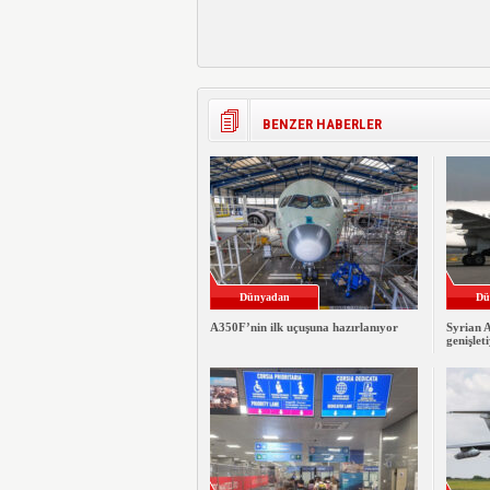
BENZER HABERLER
Dünyadan
Dü
A350F’nin ilk uçuşuna hazırlanıyor
Syrian A
genişlet