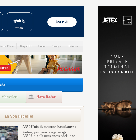
itene Ekle
Kayıt Ol
Giriş
Künye
İletişim
zda
 Manşetleri
Hava Radar
En Son Haberler
A350F’nin ilk uçuşuna hazırlanıyor
Airbus, yeni nesil kargo uçağı
A350F’nin ilk uçuş öncesindeki öne...