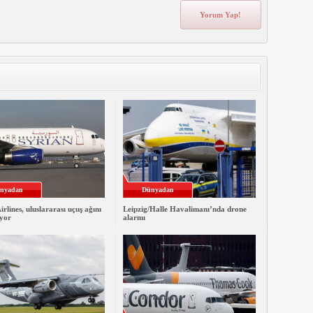
nyadan
Dünyadan
irlines, uluslararası uçuş ağını
Leipzig/Halle Havalimanı’nda drone
iyor
alarmı