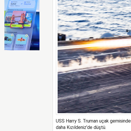
Air India uçağı türbülansa 
USS Harry S. Truman uçak gemisinden
daha Kızıldeniz’de düştü.