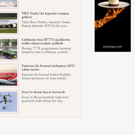
THY Osaka’da kapasite artışına
gidiyor
Türk Hava Yolları, İstanbul–Osaka
Kansai hattında 2026 Eylül ayın...
Lufthansa bazı B777X uçaklarını
teslim almayacağını açıkladı
Boeing 777X programının lansman
müşterisi olan Lufthansa, üretimi...
Emirates ile Arsenal sözleşmeyi 2033
yılına uzattı
Emirates ile Arsenal Futbol Kulübü,
dünya sporunun en uzun solukl...
İsveç’te drone hayat kurtardı
İsveç’in Boras kentinde kalp krizi
geçirerek kalbi duran bir kişi...
Ryanair kış sezonunda Fas’ta rekor
kapasite artıracak
Ryanair, 2026/27 kış sezonunda Fas
için tarihinin en büyük uçuş p...