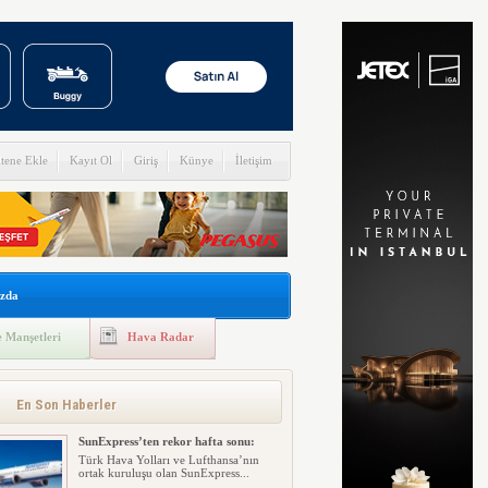
itene Ekle
Kayıt Ol
Giriş
Künye
İletişim
zda
 Manşetleri
Hava Radar
En Son Haberler
SunExpress’ten rekor hafta sonu:
Türk Hava Yolları ve Lufthansa’nın
ortak kuruluşu olan SunExpress...