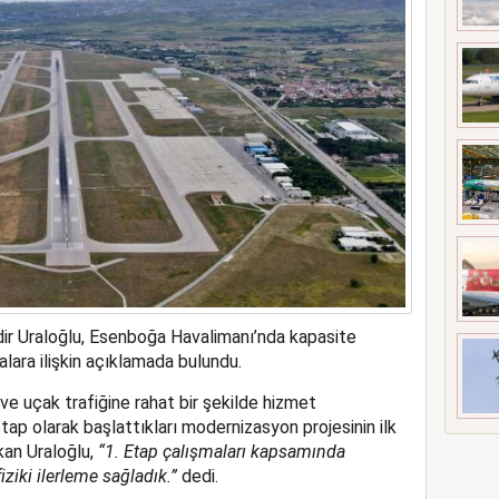
t’i satın alıyor
ir Uraloğlu, Esenboğa Havalimanı’nda kapasite
lara ilişkin açıklamada bulundu.
e uçak trafiğine rahat bir şekilde hizmet
tap olarak başlattıkları modernizasyon projesinin ilk
kan Uraloğlu,
“1. Etap çalışmaları kapsamında
ziki ilerleme sağladık.”
dedi.