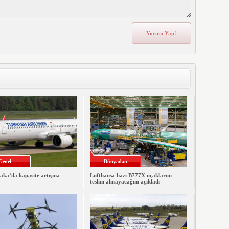
Genel
Dünyadan
ka’da kapasite artışına
Lufthansa bazı B777X uçaklarını
teslim almayacağını açıkladı