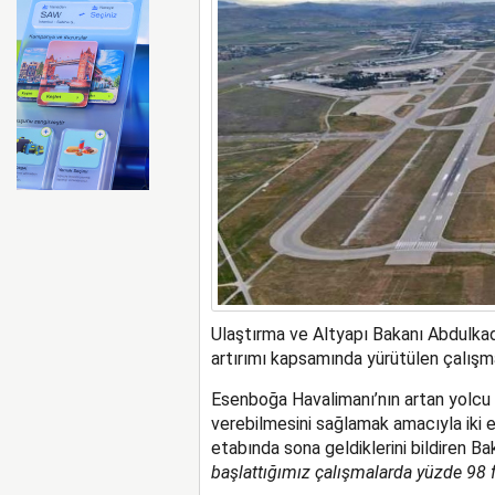
ABD merkezli Apollo Easyje
Ulaştırma ve Altyapı Bakanı Abdulkad
artırımı kapsamında yürütülen çalışma
Esenboğa Havalimanı’nın artan yolcu v
verebilmesini sağlamak amacıyla iki e
etabında sona geldiklerini bildiren Ba
başlattığımız çalışmalarda yüzde 98 fi