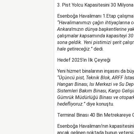
3. Pist Yolcu Kapasitesini 30 Milyon
Esenboğa Havalimanı 1.Etap çalışmala
“Havalimanımızı çağın ihtiyaçlarına c
Ankara’mızın dünya başkentlerine yakı
çalışmalar kapsamında kapasiteyi 30 
sona geldik. Yeni pistimizi şerit çal
hale getireceğiz.”
dedi.
Hedef 2025’in İlk Çeyreği
Yeni hizmet binalarının inşasını da b
“Üçüncü pist, Teknik Blok, ARFF İsta
Hangarı Binası, Isı Merkezi ve Su Dep
Sistemleri Bakım Binası, Kargo Gelişi
Gümrük Müdürlüğü Binası ve otoparkla
hedefliyoruz.”
diye konuştu.
Terminal Binası 40 Bin Metrekareye 
Esenboğa Havalimanı’nın kapasitesini 
ancak gelinen noktada bunun yetersiz