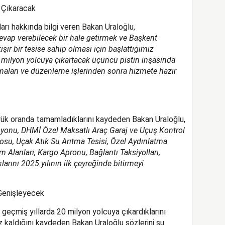
a Çıkaracak
rı hakkında bilgi veren Bakan Uraloğlu,
evap verebilecek bir hale getirmek ve Başkent
şır bir tesise sahip olması için başlattığımız
milyon yolcuya çıkartacak üçüncü pistin inşasında
ışmaları ve düzenleme işlerinden sonra hizmete hazır
üyük oranda tamamladıklarını kaydeden Bakan Uraloğlu,
syonu, DHMİ Özel Maksatlı Araç Garaj ve Uçuş Kontrol
osu, Uçak Atık Su Arıtma Tesisi, Özel Aydınlatma
m Alanları, Kargo Apronu, Bağlantı Taksiyolları,
rını 2025 yılının ilk çeyreğinde bitirmeyi
Genişleyecek
geçmiş yıllarda 20 milyon yolcuya çıkardıklarını
 kaldığını kaydeden Bakan Uraloğlu sözlerini şu