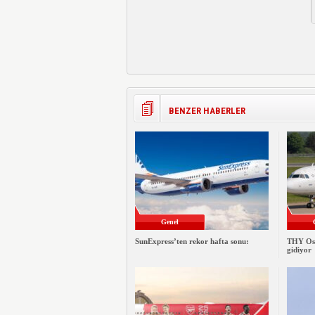
BENZER HABERLER
Genel
SunExpress’ten rekor hafta sonu:
THY Osa
gidiyor