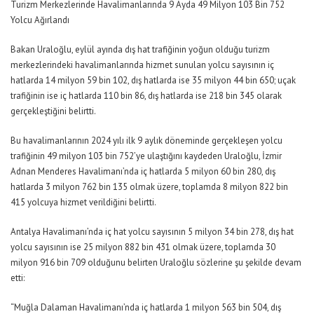
Turizm Merkezlerinde Havalimanlarında 9 Ayda 49 Milyon 103 Bin 752
Yolcu Ağırlandı
Bakan Uraloğlu, eylül ayında dış hat trafiğinin yoğun olduğu turizm
merkezlerindeki havalimanlarında hizmet sunulan yolcu sayısının iç
hatlarda 14 milyon 59 bin 102, dış hatlarda ise 35 milyon 44 bin 650; uçak
trafiğinin ise iç hatlarda 110 bin 86, dış hatlarda ise 218 bin 345 olarak
gerçekleştiğini belirtti.
Bu havalimanlarının 2024 yılı ilk 9 aylık döneminde gerçekleşen yolcu
trafiğinin 49 milyon 103 bin 752’ye ulaştığını kaydeden Uraloğlu, İzmir
Adnan Menderes Havalimanı’nda iç hatlarda 5 milyon 60 bin 280, dış
hatlarda 3 milyon 762 bin 135 olmak üzere, toplamda 8 milyon 822 bin
415 yolcuya hizmet verildiğini belirtti.
Antalya Havalimanı’nda iç hat yolcu sayısının 5 milyon 34 bin 278, dış hat
yolcu sayısının ise 25 milyon 882 bin 431 olmak üzere, toplamda 30
milyon 916 bin 709 olduğunu belirten Uraloğlu sözlerine şu şekilde devam
etti:
“Muğla Dalaman Havalimanı’nda iç hatlarda 1 milyon 563 bin 504, dış