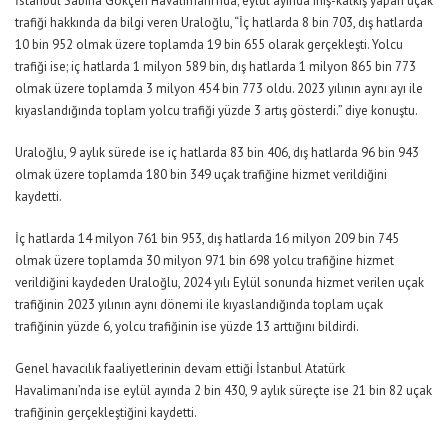
İstanbul Sabiha Gökçen Havalimanı’nda; eylül ayında iniş-kalkış yapan uçak
trafiği hakkında da bilgi veren Uraloğlu,
“İç hatlarda 8 bin 703, dış hatlarda
10 bin 952 olmak üzere toplamda 19 bin 655 olarak gerçekleşti. Yolcu
trafiği ise; iç hatlarda 1 milyon 589 bin, dış hatlarda 1 milyon 865 bin 773
olmak üzere toplamda 3 milyon 454 bin 773 oldu. 2023 yılının aynı ayı ile
kıyaslandığında toplam yolcu trafiği yüzde 3 artış gösterdi.”
diye konuştu.
Uraloğlu, 9 aylık sürede ise iç hatlarda 83 bin 406, dış hatlarda 96 bin 943
olmak üzere toplamda 180 bin 349 uçak trafiğine hizmet verildiğini
kaydetti.
İç hatlarda 14 milyon 761 bin 953, dış hatlarda 16 milyon 209 bin 745
olmak üzere toplamda 30 milyon 971 bin 698 yolcu trafiğine hizmet
verildiğini kaydeden Uraloğlu, 2024 yılı Eylül sonunda hizmet verilen uçak
trafiğinin 2023 yılının aynı dönemi ile kıyaslandığında toplam uçak
trafiğinin yüzde 6, yolcu trafiğinin ise yüzde 13 arttığını bildirdi.
Genel havacılık faaliyetlerinin devam ettiği İstanbul Atatürk
Havalimanı’nda ise eylül ayında 2 bin 430, 9 aylık süreçte ise 21 bin 82 uçak
trafiğinin gerçekleştiğini kaydetti.