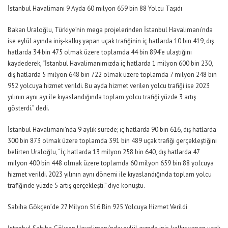
İstanbul Havalimanı 9 Ayda 60 milyon 659 bin 88 Yolcu Taşıdı
Bakan Uraloğlu, Türkiye’nin mega projelerinden İstanbul Havalimanı’nda
ise eylül ayında iniş-kalkış yapan uçak trafiğinin iç hatlarda 10 bin 419, dış
hatlarda 34 bin 475 olmak üzere toplamda 44 bin 894’e ulaştığını
kaydederek,
“İstanbul Havalimanımızda iç hatlarda 1 milyon 600 bin 230,
dış hatlarda 5 milyon 648 bin 722 olmak üzere toplamda 7 milyon 248 bin
952 yolcuya hizmet verildi. Bu ayda hizmet verilen yolcu trafiği ise 2023
yılının aynı ayı ile kıyaslandığında toplam yolcu trafiği yüzde 3 artış
gösterdi.”
dedi.
İstanbul Havalimanı’nda 9 aylık sürede; iç hatlarda 90 bin 616, dış hatlarda
300 bin 873 olmak üzere toplamda 391 bin 489 uçak trafiği gerçekleştiğini
belirten Uraloğlu,
“İç hatlarda 13 milyon 258 bin 640, dış hatlarda 47
milyon 400 bin 448 olmak üzere toplamda 60 milyon 659 bin 88 yolcuya
hizmet verildi. 2023 yılının aynı dönemi ile kıyaslandığında toplam yolcu
trafiğinde yüzde 5 artış gerçekleşti.”
diye konuştu.
Sabiha Gökçen’de 27 Milyon 516 Bin 925 Yolcuya Hizmet Verildi