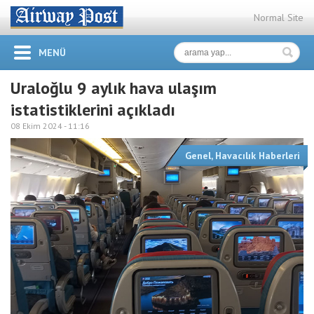
Normal Site
MENÜ
Uraloğlu 9 aylık hava ulaşım
istatistiklerini açıkladı
08 Ekim 2024 -
11:16
Genel
,
Havacılık Haberleri