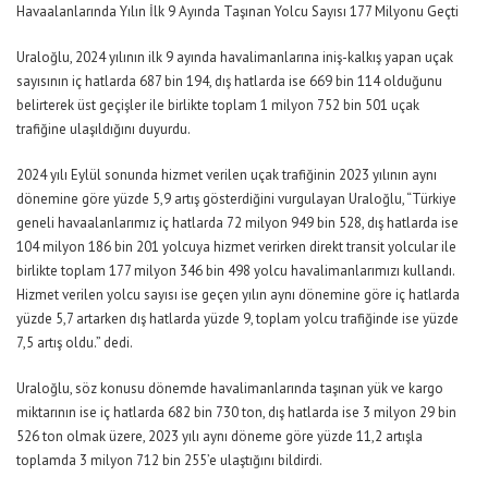
Havaalanlarında Yılın İlk 9 Ayında Taşınan Yolcu Sayısı 177 Milyonu Geçti
Uraloğlu, 2024 yılının ilk 9 ayında havalimanlarına iniş-kalkış yapan uçak
sayısının iç hatlarda 687 bin 194, dış hatlarda ise 669 bin 114 olduğunu
belirterek üst geçişler ile birlikte toplam 1 milyon 752 bin 501 uçak
trafiğine ulaşıldığını duyurdu.
2024 yılı Eylül sonunda hizmet verilen uçak trafiğinin 2023 yılının aynı
dönemine göre yüzde 5,9 artış gösterdiğini vurgulayan Uraloğlu,
“Türkiye
geneli havaalanlarımız iç hatlarda 72 milyon 949 bin 528, dış hatlarda ise
104 milyon 186 bin 201 yolcuya hizmet verirken direkt transit yolcular ile
birlikte toplam 177 milyon 346 bin 498 yolcu havalimanlarımızı kullandı.
Hizmet verilen yolcu sayısı ise geçen yılın aynı dönemine göre iç hatlarda
yüzde 5,7 artarken dış hatlarda yüzde 9, toplam yolcu trafiğinde ise yüzde
7,5 artış oldu.”
dedi.
Uraloğlu, söz konusu dönemde havalimanlarında taşınan yük ve kargo
miktarının ise iç hatlarda 682 bin 730 ton, dış hatlarda ise 3 milyon 29 bin
526 ton olmak üzere, 2023 yılı aynı döneme göre yüzde 11,2 artışla
toplamda 3 milyon 712 bin 255’e ulaştığını bildirdi.