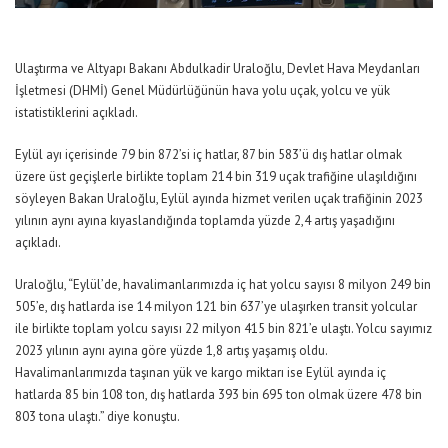
Ulaştırma ve Altyapı Bakanı Abdulkadir Uraloğlu, Devlet Hava Meydanları
İşletmesi (DHMİ) Genel Müdürlüğünün hava yolu uçak, yolcu ve yük
istatistiklerini açıkladı.
Eylül ayı içerisinde 79 bin 872’si iç hatlar, 87 bin 583’ü dış hatlar olmak
üzere üst geçişlerle birlikte toplam 214 bin 319 uçak trafiğine ulaşıldığını
söyleyen Bakan Uraloğlu, Eylül ayında hizmet verilen uçak trafiğinin 2023
yılının aynı ayına kıyaslandığında toplamda yüzde 2,4 artış yaşadığını
açıkladı.
Uraloğlu,
“Eylül’de, havalimanlarımızda iç hat yolcu sayısı 8 milyon 249 bin
505’e, dış hatlarda ise 14 milyon 121 bin 637’ye ulaşırken transit yolcular
ile birlikte toplam yolcu sayısı 22 milyon 415 bin 821’e ulaştı. Yolcu sayımız
2023 yılının aynı ayına göre yüzde 1,8 artış yaşamış oldu.
Havalimanlarımızda taşınan yük ve kargo miktarı ise Eylül ayında iç
hatlarda 85 bin 108 ton, dış hatlarda 393 bin 695 ton olmak üzere 478 bin
803 tona ulaştı.”
diye konuştu.