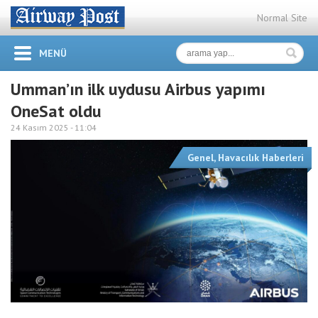
Normal Site
MENÜ
Umman’ın ilk uydusu Airbus yapımı
OneSat oldu
24 Kasım 2025 -
11:04
Genel
,
Havacılık Haberleri