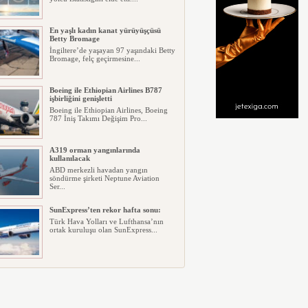
En yaşlı kadın kanat yürüyüşçüsü
Betty Bromage
İngiltere’de yaşayan 97 yaşındaki Betty
Bromage, felç geçirmesine...
Boeing ile Ethiopian Airlines B787
işbirliğini genişletti
Boeing ile Ethiopian Airlines, Boeing
787 İniş Takımı Değişim Pro...
A319 orman yangınlarında
kullanılacak
ABD merkezli havadan yangın
söndürme şirketi Neptune Aviation
Ser...
SunExpress’ten rekor hafta sonu:
Türk Hava Yolları ve Lufthansa’nın
ortak kuruluşu olan SunExpress...
THY Osaka’da kapasite artışına
gidiyor
Türk Hava Yolları, İstanbul–Osaka
Kansai hattında 2026 Eylül ayın...