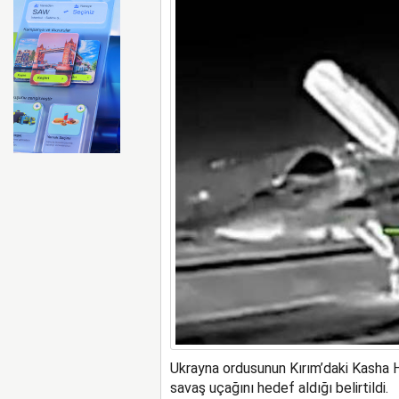
Ryanair kış sezonunda Fas’t
Ukrayna ordusunun Kırım’daki Kasha H
savaş uçağını hedef aldığı belirtildi.