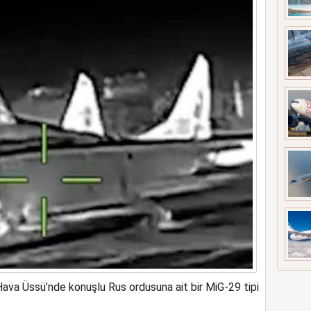
a rekor kapasite artıracak
ava Üssü’nde konuşlu Rus ordusuna ait bir MiG-29 tipi