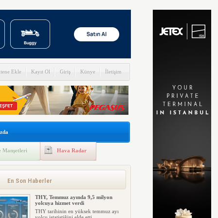
itene Ekle
Kayıt Ol
Giriş
Künye
İletişim
zda
 Manşetleri
Hava Radar
En Son Haberler
THY, Temmuz ayında 9,5 milyon
yolcuya hizmet verdi
THY tarihinin en yüksek temmuz ayı
yolcu istatistiğini elde etti....