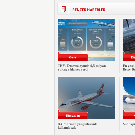
BENZER HABERLER
Genel
Dü
THY, Temmuz ayında 9,5 milyon
En yaşlı
yolcuya hizmet verdi
Betty B
Dünyadan
A319 orman yangınlarında
SunExpre
kullanılacak