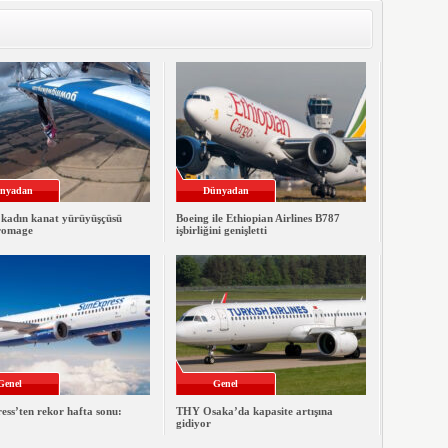
nyadan
Dünyadan
 kadın kanat yürüyüşçüsü
Boeing ile Ethiopian Airlines B787
romage
işbirliğini genişletti
Genel
Genel
ss’ten rekor hafta sonu:
THY Osaka’da kapasite artışına
gidiyor