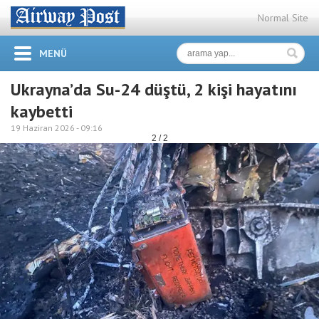
Normal Site
MENÜ
Ukrayna’da Su-24 düştü, 2 kişi hayatını
kaybetti
19 Haziran 2026 -
09:16
2 / 2