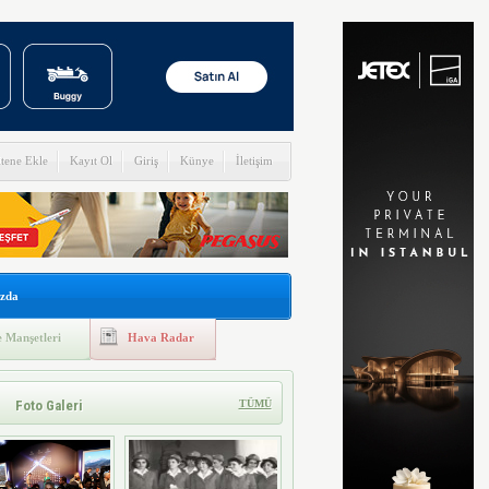
itene Ekle
Kayıt Ol
Giriş
Künye
İletişim
zda
 Manşetleri
Hava Radar
Foto Galeri
TÜMÜ