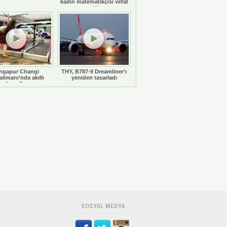
kadın matematikçisi vefat
etti
ngapur Changi
THY, B787-9 Dreamliner’ı
limanı’nda akıllı
yeniden tasarladı
bavullar
SOSYAL MEDYA