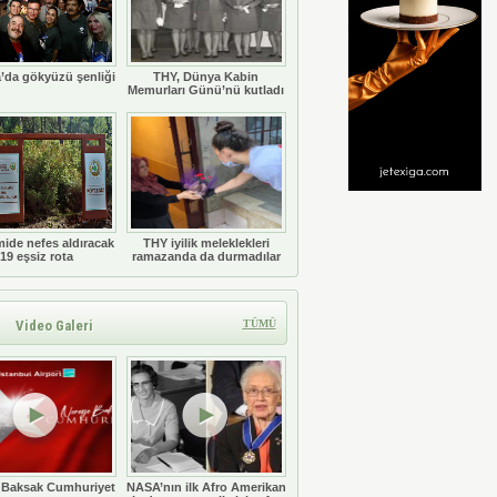
’da gökyüzü şenliği
THY, Dünya Kabin
Memurları Günü’nü kutladı
ide nefes aldıracak
THY iyilik meleklekleri
19 eşsiz rota
ramazanda da durmadılar
Video Galeri
TÜMÜ
 Baksak Cumhuriyet
NASA’nın ilk Afro Amerikan