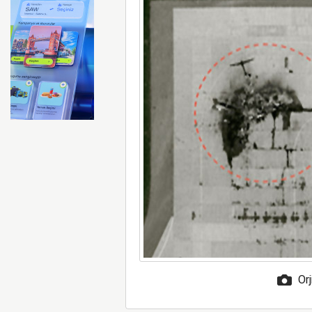
İberia Havayolu 12 Ağusto
Orj