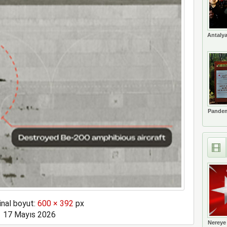
s’ta özel uçuş yapacak
Antalya
Pandem
inal boyut:
600 × 392
px
17 Mayıs 2026
Nereye