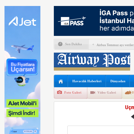
İspanya, İtalya’ya Schenge
Son Dakika
Airbus Temmuz ayı verileri
THY, Temmuz ayında 9,5 m
En yaşlı kadın kanat yürü
Boeing ile Ethiopian Airline
Havacılık Haberleri
Dünyadan
A319 orman yangınlarında 
Foto Galeri
Video Galeri
H
SunExpress’ten rekor hafta
Uçm
THY Osaka’da kapasite artı
Lufthansa bazı B777X uçakl
Emirates ile Arsenal sözleş