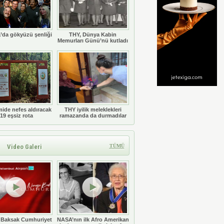
’da gökyüzü şenliği
THY, Dünya Kabin
Memurları Günü’nü kutladı
ide nefes aldıracak
THY iyilik meleklekleri
19 eşsiz rota
ramazanda da durmadılar
Video Galeri
TÜMÜ
 Baksak Cumhuriyet
NASA’nın ilk Afro Amerikan