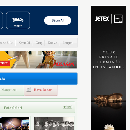
itene Ekle
Kayıt Ol
Giriş
Künye
İletişim
zda
 Manşetleri
Hava Radar
Foto Galeri
TÜMÜ