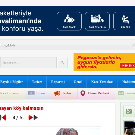
n ültimatonu çekti
S
ni açıkladı
ilyon yolcuya hizmet verdi
yüşçüsü Betty Bromage
s B787 işbirliğini genişletti
Faydalı Bilgiler
Turizm
Röportaj
Genel
Köse Yazarları
Hakkımı
kullanılacak
ava Durumu
Finans
İlanlar
Firma Rehberi
Gazete
 sonu:
ayan köy kalmasın
şına gidiyor
4 / 5
arını teslim almayacağını açıkladı
meyi 2033 yılına uzattı