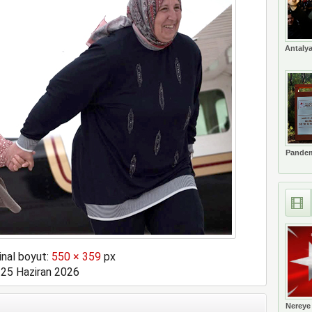
Antalya
Pandem
inal boyut:
550 × 359
px
25 Haziran 2026
Nereye