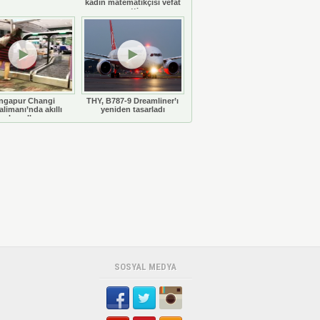
kadın matematikçisi vefat
etti
ngapur Changi
THY, B787-9 Dreamliner’ı
limanı’nda akıllı
yeniden tasarladı
bavullar
SOSYAL MEDYA