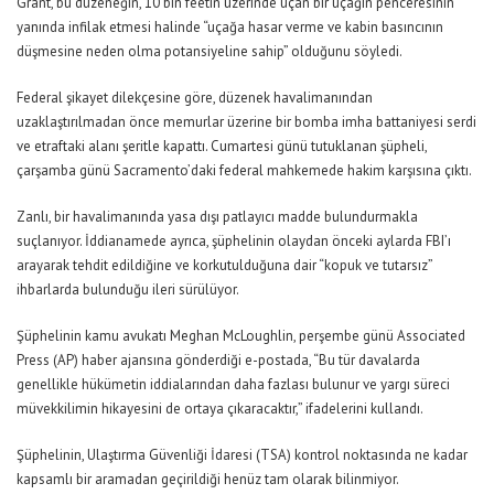
Grant, bu düzeneğin, 10 bin feetin üzerinde uçan bir uçağın penceresinin
yanında infilak etmesi halinde “uçağa hasar verme ve kabin basıncının
düşmesine neden olma potansiyeline sahip” olduğunu söyledi.
Federal şikayet dilekçesine göre, düzenek havalimanından
uzaklaştırılmadan önce memurlar üzerine bir bomba imha battaniyesi serdi
ve etraftaki alanı şeritle kapattı. Cumartesi günü tutuklanan şüpheli,
çarşamba günü Sacramento’daki federal mahkemede hakim karşısına çıktı.
Zanlı, bir havalimanında yasa dışı patlayıcı madde bulundurmakla
suçlanıyor. İddianamede ayrıca, şüphelinin olaydan önceki aylarda FBI’ı
arayarak tehdit edildiğine ve korkutulduğuna dair “kopuk ve tutarsız”
ihbarlarda bulunduğu ileri sürülüyor.
Şüphelinin kamu avukatı Meghan McLoughlin, perşembe günü Associated
Press (AP) haber ajansına gönderdiği e-postada, “Bu tür davalarda
genellikle hükümetin iddialarından daha fazlası bulunur ve yargı süreci
müvekkilimin hikayesini de ortaya çıkaracaktır,” ifadelerini kullandı.
Şüphelinin, Ulaştırma Güvenliği İdaresi (TSA) kontrol noktasında ne kadar
kapsamlı bir aramadan geçirildiği henüz tam olarak bilinmiyor.