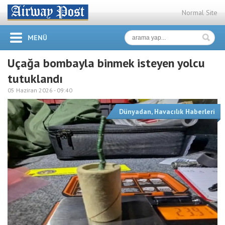
Normal Site
MENÜ
Uçağa bombayla binmek isteyen yolcu
tutuklandı
05 Haziran 2026 -
09:40
Dünyadan
,
Havacılık Haberleri