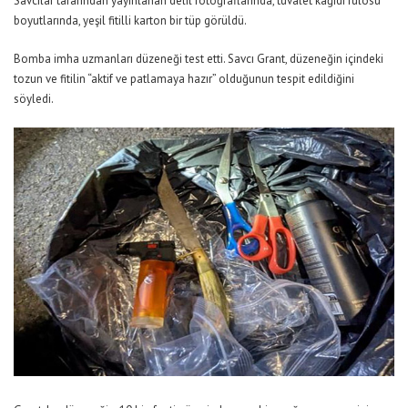
Savcılar tarafından yayınlanan delil fotoğraflarında, tuvalet kağıdı rulosu
boyutlarında, yeşil fitilli karton bir tüp görüldü.
Bomba imha uzmanları düzeneği test etti. Savcı Grant, düzeneğin içindeki
tozun ve fitilin “aktif ve patlamaya hazır” olduğunun tespit edildiğini
söyledi.