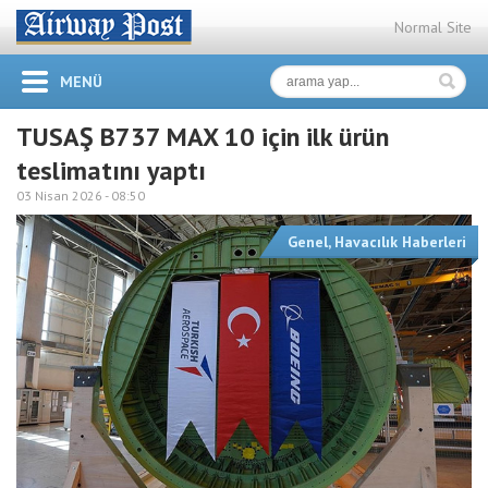
Normal Site
MENÜ
TUSAŞ B737 MAX 10 için ilk ürün
teslimatını yaptı
03 Nisan 2026 -
08:50
Genel
,
Havacılık Haberleri