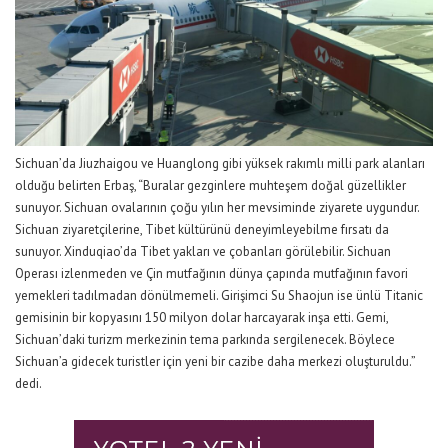
Sichuan’da
Jiuzhaigou ve Huanglong
gibi
yüksek rakımlı milli park alan
ları
olduğu belirten Erbaş, “
Bural
ar gezginl
ere muhteşem doğal güzellikler
sunuyor.
Sichuan ovalarının çoğu
yılın her mevsiminde
ziyaret
e
uygundur.
Sichuan
ziyaretçilerine
, Tibet kültürünü deneyimleyebil
me fırsatı da
sunuyor.
Xinduqiao’da Tibet yakları
ve çobanları
gör
ülebili
r.
Sichuan
Operası
izlenmeden ve
Ç
in mutfağının dünya çapında
mutfağının favori
yemekleri tadılmadan dönülmemeli.
Girişimci Su Shaojun
ise
ü
nlü Titanic
gemisinin
b
ir
kopyasını 150 milyon dolar harcayarak inşa e
tti. Gemi,
Sichuan’daki
turizm merkezin
in
tema
parkında
s
ergilenecek. Böylece
Sichuan’a
gidecek turistler
için
yeni bir cazibe
daha
merkezi oluştu
ruldu
.
”
dedi.