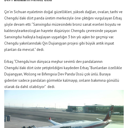
Çin’in Sichuan eyaletinin
doğal güzellikler
i,
yüksek dağlar
ı,
ovalar
ı,
tarih
i
ve
Chengdu
’daki dört panda
üretim merkeziyle öne çık
tığını vurgulaya
n Erbaş
şöyle de
vam etti: “
Sanxingdui müzesi
ndeki
bronz sanat
eserleri
boyutu ve
kalitesi
yle
arkeologları hayrete düşür
üyor.
Chengdu çevresinde yaşayan
Sanxingdui halkıyla başlayan
uygarlığın
3
bin yılı aşkın
bir
ge
çmişi var.
Chengdu yakınlarındaki Qin Dujiangyan projesi gibi büyük anti
k inşaat
planları
d
a
mevcut.” dedi.
Erbaş; “Chengdu’nun dünyaca meşhur sevimli dev pandalarının
Chengdu’daki dört üste yetiştirildiğini kaydeden Erbaş
“Bunlardan özellikle
Dujiangyan, Wolong ve Bif
engxia Dev
Panda Üssü çok ünlü. Buraya
gidenler sadece pandaları görmekle kalmayıp, onların bakımına gönüllü
olarak da dahil olabiliyor” dedi.