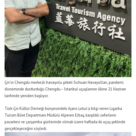
Çin’in Chengdu merkezli havayo
lu şirketi Sichuan Havayolları, pandemi
döneminde
durdurduğu Chengdu
– İstanbul
uçuşların
ın ilkine
21 Haziran
tarihinde yeniden başlıyor.
Türk-Çin Kültür Derneği bünyesindeki Ajans Lotus’a bilgi veren
Ligarba
Turizm Bilet Depar
tmanı Müdürü Alperen Erbaş,
ka
rşılıklı
seferler
in
p
azartesi ve
çarşamba
günlerinde olmak üzere haftada iki uçuş şeklinde
gerçekleşeceğini söyledi.