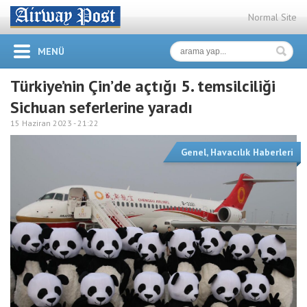
Normal Site
MENÜ
Türkiye’nin Çin’de açtığı 5. temsilciliği
Sichuan seferlerine yaradı
15 Haziran 2023 -
21:22
Genel
,
Havacılık Haberleri