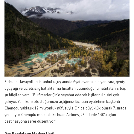
Sichuan
H
avayolları
İstanbul uçuşlarında fiyat avantajının yanı sıra,
geniş
uçuş ağı ve
ücretsiz
iç hat akt
arma
fırsatları
bulunduğunu ha
tırlatan Erbaş
şu bilgileri verdi: “Bu fırsatlar
Çin’e seyahat edecek kişilerin
ilgisini çok
çekiyor.
Yeni
konsolosluğu
muzu
açtığı
mız
Sichuan eyaletinin başkenti
Chengdu yaklaşık 12 milyonluk nüfusuyla Çin’de büyüklük olarak
7. sırada
yer alıyor. Chengdu
merkezli Sichuan Airlines, 25
ülkede 130’u aşkın
destinasyona sefer düzenliyor
.
”
Dev Pandaların Merkez Üssü