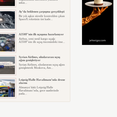
sekiz...
Ay’da beklenen çarpışma gerçekleşti
Bir yılı aşkın süredir kontrolden çıkan
SpaceX roketinin üst kade...
A350F’nin ilk uçuşuna hazırlanıyor
Airbus, yeni nesil kargo uçağı
A350F’nin ilk uçuş öncesindeki öne...
Syrian Airlines, uluslararası uçuş
ağını genişletiyor
Syrian Airlines, uluslararası uçuş ağını
genişleterek Moskova, Am...
Leipzig/Halle Havalimanı’nda drone
alarmı
Almanya’daki Leipzig/Halle
Havalimanı’nda, gece saatlerinde
patla...
İtalya, İspanyol’lara pasaport
uygulaması başlattı
İspanya’nın Kuzey Afrika’daki toprağı
Ceuta’da Fas tarafından gel...