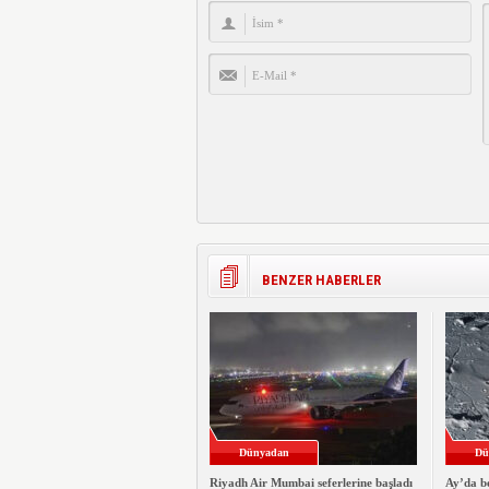
BENZER HABERLER
Dünyadan
Dü
Riyadh Air Mumbai seferlerine başladı
Ay’da be