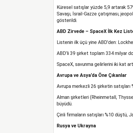
Küresel satışlar yüzde 5,9 artarak 579 
Savaşı, İsrail-Gazze çatışması, jeopol
gösterildi.
ABD Zirvede – SpaceX İlk Kez Lis
Listenin ilk üçü yine ABD’den: Lock
ABD’li 39 şirket toplam 334 milyar dol
SpaceX, savunma gelirlerini iki kat artı
Avrupa ve Asya’da Öne Çıkanlar
Avrupa merkezli 26 şirketin satışları 
Alman şirketleri (Rheinmetall, Thys
büyüdü.
Çinli firmaların satışları %10 düştü, J
Rusya ve Ukrayna