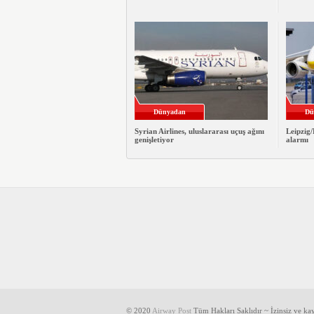
Dünyadan
Dü
Syrian Airlines, uluslararası uçuş ağını
Leipzig
genişletiyor
alarmı
© 2020
Airway Post
Tüm Hakları Saklıdır ~ İzinsiz ve k