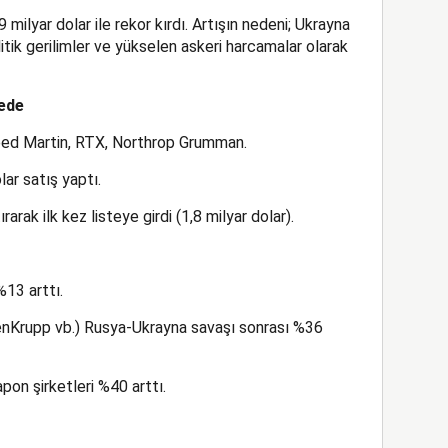
milyar dolar ile rekor kırdı. Artışın nedeni; Ukrayna
itik gerilimler ve yükselen askeri harcamalar olarak
tede
heed Martin, RTX, Northrop Grumman.
ar satış yaptı.
rarak ilk kez listeye girdi (1,8 milyar dolar).
%13 arttı.
senKrupp vb.) Rusya-Ukrayna savaşı sonrası %36
apon şirketleri %40 arttı.