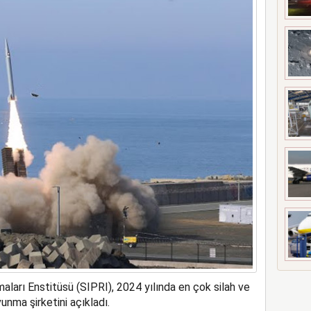
ilk kadın generali; Özlem Karapınar
aları Enstitüsü (SIPRI), 2024 yılında en çok silah ve
unma şirketini açıkladı.