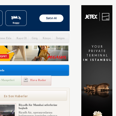
itene Ekle
Kayıt Ol
Giriş
Künye
İletişim
zda
 Manşetleri
Hava Radar
En Son Haberler
Riyadh Air Mumbai seferlerine
başladı
Riyadh Air, operasyonlarına
başlamasının üzerinden yalnızca