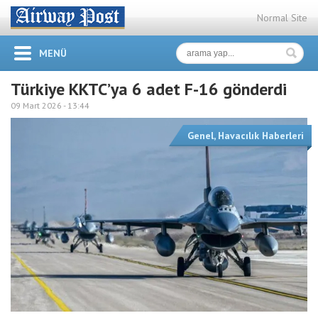
Normal Site
MENÜ
Türkiye KKTC’ya 6 adet F-16 gönderdi
09 Mart 2026 -
13:44
Genel
,
Havacılık Haberleri