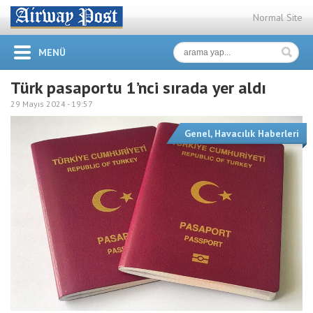
Normal Site
MENÜ
Türk pasaportu 1’nci sırada yer aldı
29 Mayıs 2024 -
19:57
Genel
,
Havacılık Haberleri