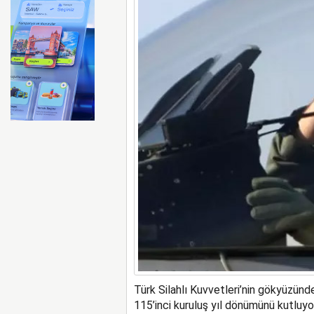
FAA Marine One helikopteri
Türk Silahlı Kuvvetleri’nin gökyüzün
115’inci kuruluş yıl dönümünü kutluyor