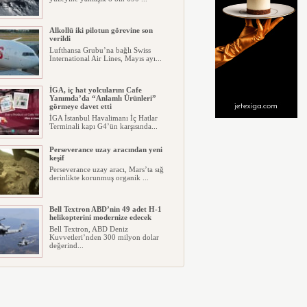
Alkollü iki pilotun görevine son
verildi
Lufthansa Grubu’na bağlı Swiss
International Air Lines, Mayıs ayı...
İGA, iç hat yolcularını Cafe
Yanımda’da “Anlamlı Ürünleri”
görmeye davet etti
İGA İstanbul Havalimanı İç Hatlar
Terminali kapı G4’ün karşısında...
Perseverance uzay aracından yeni
keşif
Perseverance uzay aracı, Mars’ta sığ
derinlikte korunmuş organik ...
Bell Textron ABD’nin 49 adet H-1
helikopterini modernize edecek
Bell Textron, ABD Deniz
Kuvvetleri’nden 300 milyon dolar
değerind...
Hitit Bilişim 500’de Sektörel Yazılım
Birincisi
Havacılık ve seyahat teknolojileri
alanında dünyanın en büyük şir...