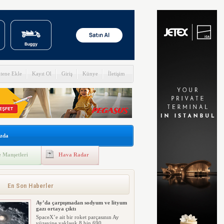
itene Ekle
Kayıt Ol
Giriş
Künye
İletişim
zda
 Manşetleri
Hava Radar
En Son Haberler
Ay’da çarpışmadan sodyum ve lityum
gazı ortaya çıktı
SpaceX’e ait bir roket parçasının Ay
yüzeyine yaklaşık 8 bin 690 ...