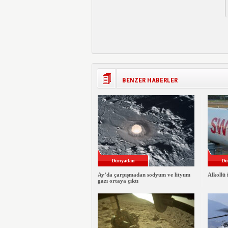
BENZER HABERLER
Dünyadan
Dü
Ay’da çarpışmadan sodyum ve lityum
Alkollü 
gazı ortaya çıktı