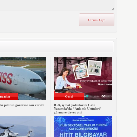
nyadan
Genel
iki pilotun görevine son verildi
İGA, iç hat yolcularını Cafe
Yanımda’da “Anlamlı Ürünleri”
görmeye davet etti