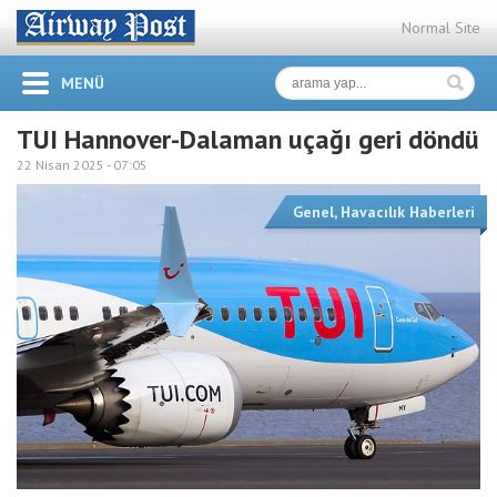
Normal Site
MENÜ
TUI Hannover-Dalaman uçağı geri döndü
22 Nisan 2025 -
07:05
Genel
,
Havacılık Haberleri