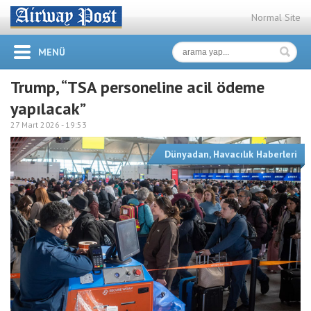
Normal Site
MENÜ
Trump, “TSA personeline acil ödeme
yapılacak”
27 Mart 2026 -
19:53
Dünyadan
,
Havacılık Haberleri