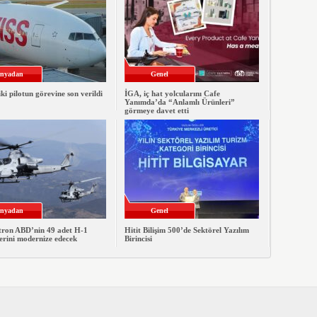
nyadan
Genel
iki pilotun görevine son verildi
İGA, iç hat yolcularını Cafe
Yanımda’da “Anlamlı Ürünleri”
görmeye davet etti
nyadan
Genel
xtron ABD’nin 49 adet H-1
Hitit Bilişim 500’de Sektörel Yazılım
erini modernize edecek
Birincisi