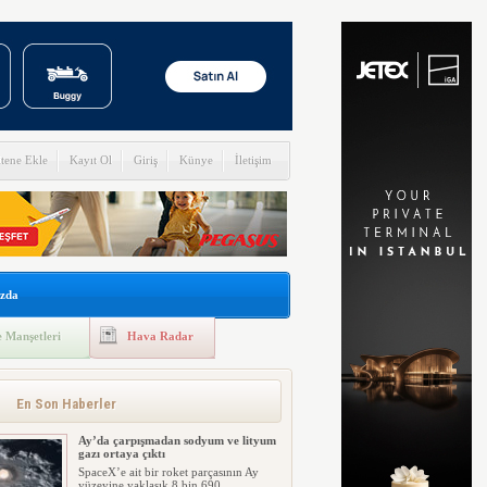
itene Ekle
Kayıt Ol
Giriş
Künye
İletişim
zda
 Manşetleri
Hava Radar
En Son Haberler
Ay’da çarpışmadan sodyum ve lityum
gazı ortaya çıktı
SpaceX’e ait bir roket parçasının Ay
yüzeyine yaklaşık 8 bin 690 ...