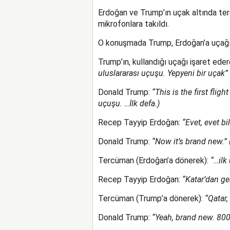
Erdoğan ve Trump’ın uçak altında ter
mikrofonlara takıldı.
O konuşmada Trump, Erdoğan’a uçağın
Trump’ın, kullandığı uçağı işaret ed
uluslararası uçuşu. Yepyeni bir uçak”
Donald Trump:
“This is the first flight
uçuşu. …İlk defa.)
Recep Tayyip Erdoğan:
“Evet, evet b
Donald Trump:
“Now it’s brand new.” 
Tercüman (Erdoğan’a dönerek):
“…ilk 
Recep Tayyip Erdoğan:
“Katar’dan gel
Tercüman (Trump’a dönerek):
“Qatar, 
Donald Trump:
“Yeah, brand new. 800 