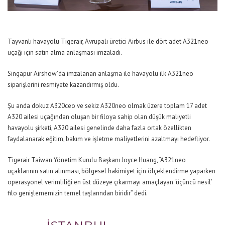
Tayvanlı havayolu Tigerair, Avrupalı üretici Airbus ile dört adet A321neo
uçağı için satın alma anlaşması imzaladı.
Singapur Airshow’da imzalanan anlaşma ile havayolu ilk A321neo
siparişlerini resmiyete kazandırmış oldu.
Şu anda dokuz A320ceo ve sekiz A320neo olmak üzere toplam 17 adet
A320 ailesi uçağından oluşan bir filoya sahip olan düşük maliyetli
havayolu şirketi, A320 ailesi genelinde daha fazla ortak özellikten
faydalanarak eğitim, bakım ve işletme maliyetlerini azaltmayı hedefliyor.
Tigerair Taiwan Yönetim Kurulu Başkanı Joyce Huang,
“A321neo
uçaklarının satın alınması, bölgesel hakimiyet için ölçeklendirme yaparken
operasyonel verimliliği en üst düzeye çıkarmayı amaçlayan ‘üçüncü nesil’
filo genişlememizin temel taşlarından biridir”
dedi.